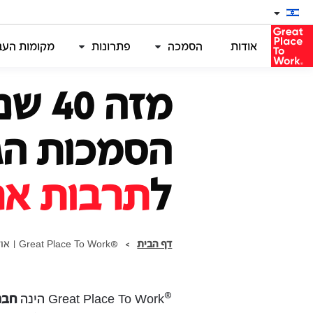
אודות
הסמכה
פתרונות
מקומות העבו
מזה 40 
הסמכות הג
ל
תרבות אר
דף הבית
>
®Great Place To Work | אודות
®
Great Place To Work הינה
חבר