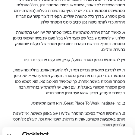
מסחר השייכים לצד אחר, השתמשו בסימן המסחר נכון, כולל הסמלים
המתאימים והמתאר הגנרי. יש להוסיף גם הצהרת בעלות (הצהרת ייחוס
סימן מסחר), בדרך כלל כהערת שוליים. הקפידו ליצור קשר עם חברות
אחרות כדי לפתח ניסוח נכון סביב סימני המסחר שלהן.
4. כאשר חברה אחרת משתמשת בסימן מסחר של GPTW בתקשורת
שלה, יש להשתמש בכל שם מוצר מלא בכל פעם שנעשה שימוש בסימן
המסחר. בנוסף, נדרשת הצהרת ייחוס סימן מסחר של בעלות שתסופק
כהערת שוליים.
אין להשתמש בסימן מסחר כפועל, קניין, שם עצם או בצורת רבים
1. יש לתרגם מתארים גנריים תמיד, לא לתעתק אותם. בחלק מהשפות,
המתאר הגנרי מקדים את סימן המסחר. תעתיק משמעו הצליל של סימן
המסחר פונטית בשפה אחרת, כך שכאשר הוא מבוטא, הוא נשמע כמו
סימן המסחר המקורי באנגלית. עם זאת, יש להשתמש בזהירות רבה
בבחירת תעתיק, מכיוון שהוא יוצר סימן מסחר חדש.
2. Great Place To Work Institute Inc. הוא השם המשפטי.
3. השתמשו תמיד בסימני המסחר של GPTW באופן מאושר. אין לשנות
אותם באמצעות קיצורים, אותיות גדולות, שינויי איות וכו'. לעולם אל תכסו
על סימן מסחר.