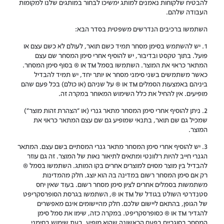
להבטיח שלקוחות נאמנים למותג ימשיכו לבחור במותגים שלנו למקומות
העבודה שלהם.
השתמשו ברכיבים הנדרשים משפטית בסדר הבא:
1. יש להשתמש בסימן מסחר תמיד כשם תואר, לעולם לא כשם עצם או
פועל. בתוך טקסט ובדיבור, יש להוסיף אחרי סימן המסחר שם עצם
המתאר כראוי את המוצר. השתמשו בסמל ™ או ® בסוף סימן המסחר.
כאשר משתמשים בשני סימני מסחר או יותר יחד, יש תמיד להבדיל
ביניהם באמצעות הסמלים ™ או ® על שניהם (או כולם) בכל פעם שהם
מופיעים. אין להחיל את כלל השימוש המאוחר במקרה זה.
2. ניתן להוסיף אחרי סימן המסחר מתאר גנרי (או "הצהרת זהות מוצר")
שמכיל גם שם תואר, בתנאי שמופיע גם שם עצם המתאר כראוי את
המוצר.
3. יש להוסיף אחרי סימן המסחר מתאר גנרי המסתיים בשם עצם. המתאר
הגנרי חייב להיות רלוונטי ומתאים לתיאור נאות של המוצר. זה גם עוזר
להבדיל בין מוצר מסוים למוצרים אחרים בקו המותג. השתמשו בסמל ®
רק אם סימן המסחר רשום במדינה בה הוא יוצג. חלק מהמדינות
משתמשות בסמלים אחרים לציון סימן מסחר רשום. בעוד שאין יחס
סטנדרטי השולט בגודל של ™ או ®, השתמשו בגרסת הסופרסקריפט
של הגופן, בהתאם ליישום שלכם. חלק מהיישומים אינם מאפשרים
להגדיר ™ או ® כסופרסקריפט. במקרה כזה, שימו את סמל סימן
המסחר בסוגריים בפעם הראשונה שהוא מופיע. בעת שימוש בסימני