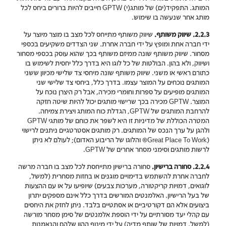
המותג. התפקיד(ים) של מותג(י) GPTW חייבים להיות ברורים ביחס לכל
מותג אחר שנעשה בו שימוש.
2.2.3. שיווק משותף.
שיווק משותף מתייחס לכל מצב בו מוצר מיוצר על
ידי חברה אחת ומופץ על ידי חברה אחרת. שני הצדדים משקיעים בכספי
מסחור. שיווק משותף שונה ממיזם משותף בכך שהוא עוסק בכספי מסחור
ושיווק, ולא בהון. הבולטות של כל לוגו היא בדרך כלל יחסית לשימוש בו
כתורם ראשי או משני. שיווק משותף שונה מיחסי צד שלישי מכיוון ששני
המותגים נוכחים על המוצר עצמו. בדרך כלל, ביחסי צד שלישי שני
המותגים מופיעים על ספרות וחומרי מכירה, אבל רק היצרן נוכח על
המוצר. GPTW מכירה בכך שרישוי מותגים יכול להיות שיטה חזקה
להרחבת המותגים של GPTW, הגדלת כוח המותג ויצירת צמיחה.
המטרה הכוללת של מדיניות זו היא לשפר את כוחם של מותגי GPTW
ולהגן על ערך הנכס של המותגים. רק מותגים אסטרטגיים ניתנים לרישוי
(Great Place To Work® והלוגו של הריבוע האדום); לעולם לא ניתן
לרשות מותגים וסימני מסחר אחרים של GPTW.
2.2.4. סחורה ברישיון.
סחורה ברישיון מתייחסת לכל מצב בו חברה מרשה
לחברה אחרת להשתמש בדימויים מוגנים או בחזות מסחרית (למשל,
לוגואים, דמויות קריקטורה, מערכות צבעים) שיופיעו על או עם ההצעות
של בעל הרישיון. האלמנטים המורשים בדרך כלל אינם מספקים יתרון
ביצועים אלא הם דקורטיביים או אסתטיים בלבד. ניתן לחזק את היחסים
עם קהלי יעד מסורתיים על ידי הוספת אלמנטים של סימן מסחר מורשה
(למשל, דמויות של שותף מדיה) על ידי מינוף ההון שלהם והנאמנות