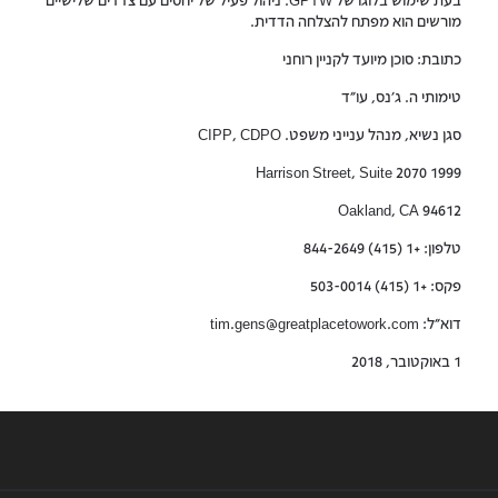
בעת שימוש בלוגו של GPTW. ניהול פעיל של יחסים עם צדדים שלישיים
מורשים הוא מפתח להצלחה הדדית.
כתובת: סוכן מיועד לקניין רוחני
טימותי ה. ג'נס, עו"ד
סגן נשיא, מנהל ענייני משפט. CIPP, CDPO
1999 Harrison Street, Suite 2070
Oakland, CA 94612
טלפון: +1 (415) 844-2649
פקס: +1 (415) 503-0014
דוא"ל: tim.gens@greatplacetowork.com
1 באוקטובר, 2018