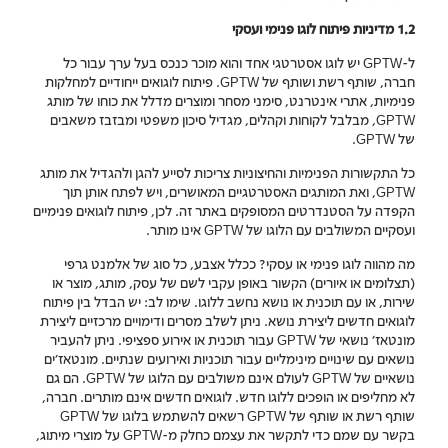
1.2 מדיניות פיתוח לוגו פנימי ועסקי
ל-GPTW יש לוגו אסטרטגי אחד והוא מוכר כנכס בעל ערך עבור כל
חברה, שותף רשת ושותף של GPTW. פיתוח לוגואים ייחודיים למחלקות
פנימיות, אתרי אינטרנט, סימני מסחר ומוצרים מדלל את כוחו של מותג
GPTW, מבלבל לקוחות וקהלים, מגדיל סיכון משפטי ומבזבז משאבים
של GPTW.
כל התקשורות הפנימיות והחיצוניות צריכות לסייע להגן ולהגדיל את מותג
GPTW, ואת המותגים האסטרטגיים המאושרים, ויש לפתח אותן תוך
הקפדה על הסטנדרטים המסופקים באתר זה. לכן, פיתוח לוגואים פנימיים
ועסקיים המשולבים עם הלוגו של GPTW אינו מותר.
מה מהווה לוגו פנימי או עסקי? ככלל אצבע, כל סוג של אלמנט גרפי
(תצלומים או איורים) הקשור באופן עקבי לשם של עסק, מותג, מוצר או
שירות, או עם תוכנית או נושא נחשב ללוגו. שימו לב: יש הבדל בין פיתוח
לוגואים חדשים ליצירת נושא. ניתן לשלב מסרים ודימויים מרכזיים ליצירת
מונטאז' נושאי של GPTW עבור תוכנית או אירוע ספציפי. ניתן להעביר
נושאים עם שינויים מינימליים עבור תוכניות ואירועים שנתיים. מונטאז'ים
נושאיים של GPTW לעולם אינם משולבים עם הלוגו של GPTW. הם גם
לא מחליפים או הופכים ללוגו חדש. לוגואים חדשים אינם מותרים. חברה,
שותף רשת או שותף של GPTW רשאים להשתמש בלוגו של GPTW
בקשר עם שמם כדי לתקשר את עצמם כחלק מ-GPTW על מוצרי מיתוג,