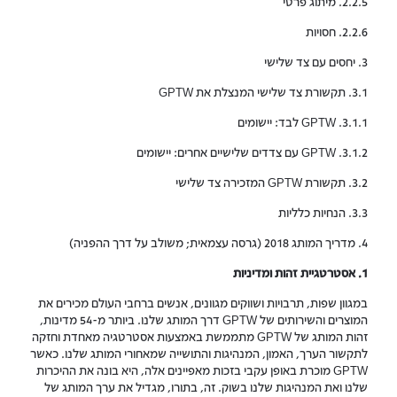
2.2.5. מיתוג פרטי
2.2.6. חסויות
3. יחסים עם צד שלישי
3.1. תקשורת צד שלישי המנצלת את GPTW
3.1.1. GPTW לבד: יישומים
3.1.2. GPTW עם צדדים שלישיים אחרים: יישומים
3.2. תקשורת GPTW המזכירה צד שלישי
3.3. הנחיות כלליות
4. מדריך המותג 2018 (גרסה עצמאית; משולב על דרך ההפניה)
1. אסטרטגיית זהות ומדיניות
במגוון שפות, תרבויות ושווקים מגוונים, אנשים ברחבי העולם מכירים את
המוצרים והשירותים של GPTW דרך המותג שלנו. ביותר מ-54 מדינות,
זהות המותג של GPTW מתממשת באמצעות אסטרטגיה מאחדת וחזקה
לתקשור הערך, האמון, המנהיגות והתושייה שמאחורי המותג שלנו. כאשר
GPTW מוכרת באופן עקבי בזכות מאפיינים אלה, היא בונה את ההיכרות
שלנו ואת המנהיגות שלנו בשוק. זה, בתורו, מגדיל את ערך המותג של