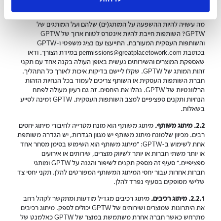
העסקית ומי מספק מה, ניתן לקבוע איזה סוג של שותפות עסקית נדרש.
כיצד זה מתאים למטרות ארוכות הטווח של GPTW וכל שותפות עסקית?
מה עשויה להיות ההשפעה על המותג(ים) שלהם ועל המותגים של
GPTW? השותפות חייבת להיות אינטרס לטווח ארוך של GPTW
והשותפות העסקית המעורבת. התייעצו עם נציג משפטי ו-GPTW
בכתובת permissions@greatplacetowork.com במידת הצורך. ודאו
שאספקת המוצרים והשירותים נעשית באופן העולה בקנה אחד עם תקני
זהות המותג של GPTW. שקלו ליישם בדיקות איכות לאורך כל התהליך.
חברת השותפות העסקית או השותף צריכים לעמוד בכל הנחיות הזהות
הרלוונטיות של GPTW. נהלו את היחסים. זה גם רעיון מעולה לפתח
הנחיות ותקנים ספציפיים למצב השותפות העסקית. GPTW זמינה לסייע
בשאלות.
2.2. מיתוג משותף.
מיתוג משותף הוא מונח מטרייה לחיבורי מיתוג יחסים
רבים. מכיוון שלמונח מיתוג משותף יש מגוון הגדרות, יש הגדרה משותפת
אחת לשימוש ב-GPTW: "מיתוג משותף הוא השימוש בסימן מסחר אחד
או יותר משתי חברות או יותר לשיווק מוצרים, שירותים או אירועים
ספציפיים." סעיף זה מספק תקנים לשיפור והגנה על GPTW ומותגי
חברות אחרות עבור יחסי המיתוג המשותף המפורטים להלן. תקני יחסי צד
שלישי מסופקים בסעיף נפרד להלן.
2.2.1. מיתוג רכיבים.
מיתוג רכיבים מגדיל מודעות ומתקשר לקהל רחב
את היתרונות שמוצרים ושירותים של GPTW יכולים לספק. מיתוג רכיבים
מתרחש כאשר חברה אחרת משתמשת במוצר של GPTW כאלמנט של