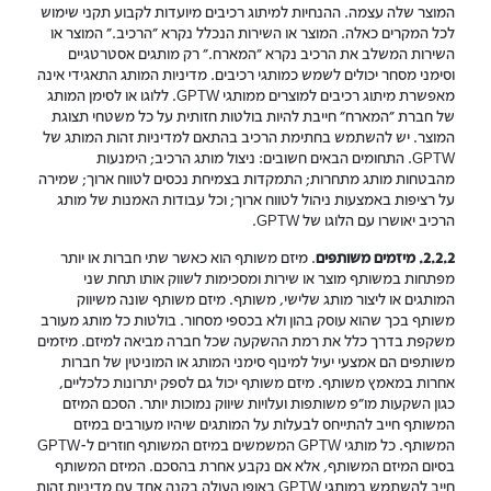
המוצר שלה עצמה. ההנחיות למיתוג רכיבים מיועדות לקבוע תקני שימוש
לכל המקרים כאלה. המוצר או השירות הנכלל נקרא "הרכיב." המוצר או
השירות המשלב את הרכיב נקרא "המארח." רק מותגים אסטרטגיים
וסימני מסחר יכולים לשמש כמותגי רכיבים. מדיניות המותג התאגידי אינה
מאפשרת מיתוג רכיבים למוצרים ממותגי GPTW. ללוגו או לסימן המותג
של חברת "המארח" חייבת להיות בולטות חזותית על כל משטחי תצוגת
המוצר. יש להשתמש בחתימת הרכיב בהתאם למדיניות זהות המותג של
GPTW. התחומים הבאים חשובים: ניצול מותג הרכיב; הימנעות
מהבטחות מותג מתחרות; התמקדות בצמיחת נכסים לטווח ארוך; שמירה
על רציפות באמצעות ניהול לטווח ארוך; וכל עבודות האמנות של מותג
הרכיב יאושרו עם הלוגו של GPTW.
2.2.2. מיזמים משותפים
. מיזם משותף הוא כאשר שתי חברות או יותר
מפתחות במשותף מוצר או שירות ומסכימות לשווק אותו תחת שני
המותגים או ליצור מותג שלישי, משותף. מיזם משותף שונה משיווק
משותף בכך שהוא עוסק בהון ולא בכספי מסחור. בולטות כל מותג מעורב
משקפת בדרך כלל את רמת ההשקעה שכל חברה מביאה למיזם. מיזמים
משותפים הם אמצעי יעיל למינוף סימני המותג או המוניטין של חברות
אחרות במאמץ משותף. מיזם משותף יכול גם לספק יתרונות כלכליים,
כגון השקעות מו"פ משותפות ועלויות שיווק נמוכות יותר. הסכם המיזם
המשותף חייב להתייחס לבעלות על המותגים שיהיו מעורבים במיזם
המשותף. כל מותגי GPTW המשמשים במיזם המשותף חוזרים ל-GPTW
בסיום המיזם המשותף, אלא אם נקבע אחרת בהסכם. המיזם המשותף
חייב להשתמש במותגי GPTW באופן העולה בקנה אחד עם מדיניות זהות