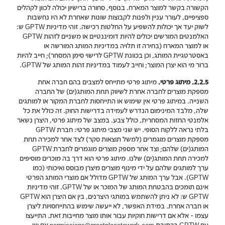
הקשורה בקשר למוצר המארח. בנוסף, סחורה ברישיון יכולה לכוון לקהלים
ספציפיים, לעורר עניין ולפנות לקבוצות שונות שאחרת לא היו נחשבות
לשוק יעד אך יכולות להשפיע על החלטות רכישה. זוהי מדיניות GPTW ש:
האלמנטים המורשים יכולים להיות דומיננטיים או משניים לזהות GPTW
או למוצר המארח (בחירה זו תלויה במדיניות המותג המורשה או
באסטרטגיית המותג, וכן בכוונת GPTW לרישוי סימן המסחר); חייב להיות
ברור מי הוא יצרן המוצר; וחייב לעמוד במדיניות זהות המותג של GPTW.
2.2.5. מיתוג פרטי.
מיתוג פרטי מתייחס למצבים בהם חברה אחת
מספקת מוצרים לחברה אחרת לשיווק תחת המותג(ים) של החברה
השנייה. במיתוג פרטי אין שימוש או התייחסות לחברת המקור או למותגים
שלה, מלבד המינימום הנדרש לעמידה בדרישות החוק. זה כולל את כל
אלמנטי החזות המסחרית, כולל צבע. במצב של מיתוג פרטי, היצרן נשאר
בלתי נראה ללקוח הסופי. יש שני מצבי מיתוג פרטי: חברת GPTW
מספקת מוצרים מוגמרים (למשל תוצאות סקר) לצד אחר למכירה תחת
המותג(ים) שלהם; וצד אחר מספק מוצרים מוגמרים לחברת GPTW
למכירה תחת המותג(ים) שלנו. מיתוג פרטי הוא דרך בה מוכרים מוסיפים
ערך למותגים שלהם על ידי מינוף מוצרים מיצרן מבוסס ואיכותי (כמו
GPTW). אבל ערך המותג של GPTW מדולל אם מוצרי המותג הפרטי
אינם תומכים בהבטחת המותג של המוכר או של GPTW. זוהי מדיניות
GPTW ש: לא ניתן להשתמש במותגי היצרנים, בין אם היצרן הוא GPTW
או חברה אחרת. במידת האפשר, לא ייעשה שימוש בהתייחסויות ליצרן
עצמו - אלא אם דרישות חוקיות עבור אותו מוצר מחייבות זאת. התייעצו