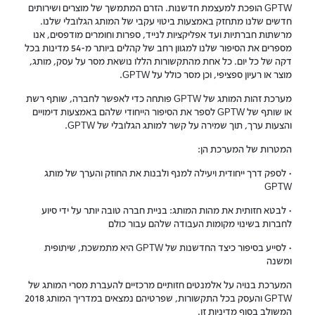
GPTW הופכת למעצמת חדשנות. הזרם המתמשך של מוצרים ושירותים
חדשים שלנו מתחזק באמצעות ביטוי עקבי של המותג הגלובלי שלנו.
מרשתות חברתיות ועד אפליקציות לנייד, ספרות וחומרים מודפסים, אנו
מספרים את הסיפור שלנו למגוון רחב של קהלים ביותר מ-54 מדינות בכל
דקה של כל יום. כל אחת מהתקשורות הללו נושאת מסר על עסק, מותג,
מוצר או רעיון ספציפי, וכן מסר כולל על GPTW.
מערכת זהות המותג של GPTW פותחה כדי לאפשר לחברה, שותף רשת
או שותף של GPTW לספר את הסיפור הייחודי שלהם באמצעות דימויים
והצעות ערך, תוך שמירה על קשר למותג הגלובלי של GPTW.
המטרות של המערכת הן:
• לספק דרך ייחודית ויעילה למנף ולבנות את החוזק והערך של מותג
GPTW
• לבטא חזותית את מהות המותג: בניית חברה טובה יותר על ידי סיוע
לחברות בשינוי מקומות העבודה שלהם עבור כולם
• לסייע בסיפור כיצד החדשנות של GPTW היא מתמשכת, שיתופית
ומשנה
המערכת בנויה על אלמנטים חזותיים מרכזיים להעברת מסרי המותג של
GPTW והעסק בכל התקשורות, שפרטיהם נמצאים במדריך המותג 2018
המשולב בסוף מדיניות זו.