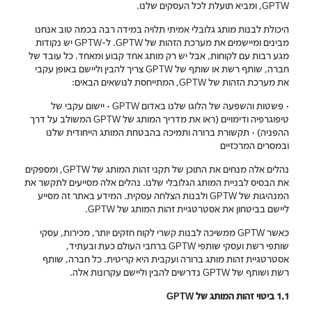
GPTW, ומביא תועלת לכל העסקים שלנו.
היכולת לבנות מותג גלובלי אמיתי תלויה במידה רבה בכמה טוב אנחנו
מבינים ומיישמים את מערכת הזהות של GPTW. ל-GPTW יש נקודות
מגע רבות עם לקוחות, אבל יש רק מותג אחד קבוע ומאחד. כל עובד של
חברה, שותף רשת או שותף של GPTW צריך להבין וליישם באופן עקבי
את מערכת הזהות של GPTW, המתייחסת לנושאים הבאים:
• פשטות והשפעה של הלוגו שלנו באדום GPTW • יישום עקבי של
טיפוגרפיה ודימויים (ראו את מדריך המותג של GPTW המשולב על דרך
ההפניה) • תקשורת ברורה ותמיכה בהבטחת המותג הייחודית שלנו
ובמסרים המרכזיים
נהלים אלה מנחים את התוכן של תקני זהות המותג של GPTW, ומספקים
את הבסיס לבניית המותג הגלובלי שלנו. נהלים אלה מסייעים לתקשר את
המנהיגות של GPTW ולבנות הצלחה עסקית. המידע באתר זה מסייע
ליישם בביטחון את אסטרטגיית זהות המותג של GPTW.
כאשר GPTW ממשיכה לבנות קשרי לקוח חזקים יותר, מכירות, עסקי
שותפי רשת ועסקי שותפי GPTW ברחבי העולם כעת ובעתיד,
אסטרטגיית זהות מותג ברורה ועקבית היא קריטית. כל חברה, שותף
רשת ושותף של GPTW נדרשים להבין וליישם עקרונות אלה.
1.1 ביטוי זהות המותג של GPTW