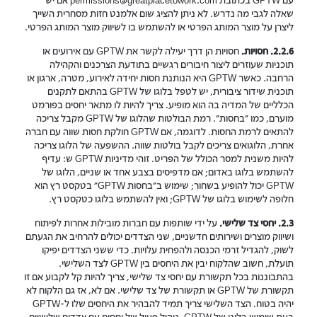
עם GPTW בכתובת permissions@greatplacetowork.com אם יש
שאלה לגבי מה נדרש. לא ניתן להציג שום אלמנט חזות מסחרית השייך
ליצרן על מוצר המותג הפרטי או להשתמש בו לשיווק מוצר המותג הפרטי.
2.2.6. חסויות.
חסויות הן דרך יעילה לקשר את GPTW עם אירועים או
תוכניות שעוזרים ליצור חיבורים רגשיים בתודעת הצרכנים והקהילה
הרחבה. כאשר GPTW היא הנותנת חסות יחידה לאירוע, מטרה, ארגון או
תוכנית שידור ציבורית, יש לטפל בלוגו של GPTW בהתאם לתקנים
הכלליים של המדיה בה הוא מופיע. צריך להיות לו מתאר יחסים בפורמט
מוערם, כמו "בחסות". רמת הבולטות שהלוגו של GPTW מקבל צריכה
להתאים לרמת החסות. לדוגמה, אם GPTW חולקת חסות שווה עם חברה
אחרת, הלוגואים צריכים לקבל בולטות שווה. ההשפעה של הלוגו צריכה
להיות משנית למסר הכולל של הפריט. זוהי מדיניות GPTW ש: עדיף
להשתמש בלוגו באדום; אם מדפיסים בצבע אחד או שניים, הלוגו של
GPTW יכול להופיע בשחור; שימוש ב"בחסות GPTW" בטקסט רץ הוא
חלופה לשימוש בלוגו של GPTW; ואין להשתמש בלוגו כטקסט רץ.
2.3. יחסי צד שלישי.
על ידי שותפות עם חברות מובילות אחרות לפיתוח
ושיווק מוצרים ושירותים חדשניים, שני הצדדים יכולים להרחיב את הגעתם
לשוק, להגדיל זרמי הכנסה ולהפחית עלויות. כדי ששני הצדדים יפיקו
תועלת, חשוב שהלקוח יבין את היחסים בין GPTW לצד השלישי.
בהתבוננות בכל תקשורת עם יחסי צד שלישי, צריך להיות קל לקבוע אם זו
תקשורת של GPTW או תקשורת של צד שלישי. אם לא, אז גם הלקוח לא
יהיה בטוח. הצד השלישי צריך תמיד להבהיר את היחסים שלו ל-GPTW