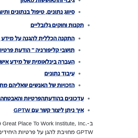
גיבוי והתאוששות מאסון
סיווג נתונים, טיפול בנתונים ותיוג
תקנות וחוקים גלובליים
התקנה הכללית להגנה על מידע (GDPR)
תושבי קליפורניה – הודעת פרטיו
העברה בינלאומית של מידע אישי
עיבוד נתונים
הזכויות של האנשים שאליהם מתי
עדכונים בהודעתהפרטיות והאבטחהה
איך ניתן ליצור קשר עם GPTW
ב-Great Place To Work Institute, Inc.‎ (‏GPTW), אנחנו מתייחסים ברצינות לנושאי האבטחה והפרטיות.
GPTW מחויבת להגן על פרטיות הי