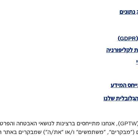
 נתונים
ת לקליפורניה
יחס המידע
גלובלית שלנו
חידים ("מבקרים", "משתמשים" ו/או "את/ה") שמבקרים באתר 