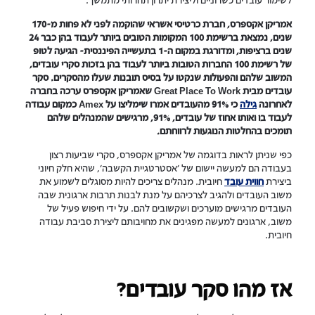
אמריקן אקספרס, חברת כרטיסי אשראי שהוקמה לפני לא פחות מ-170
שנים, נמצאת ברשימת 100 המקומות הטובים ביותר לעבוד בהן כבר 24
שנים ברציפות, ומדורגת במקום ה-1 בתעשייה הפיננסית- הגיעה לטופ
של רשימת 100 החברות הטובות ביותר לעבוד בהן בזכות סקרי עובדים,
המשוב שלהם והפעולות שנקטו על בסיס תובנות שעלו מהסקרים. סקר
עובדים מבית Great Place To Work שאמריקן אקספרס ערכה בחברה
לאחרונה
גילה
כי 91% מהעובדים אמרו שימליצו על Amex כמקום עבודה
לעבוד בו ואותו אחוז של עובדים, 91%, מרגישים שהמנהלים שלהם
תומכים בהחלטות הנוגעות לרווחתם.
כפי שניתן לראות בדוגמה של אמריקן אקספרס, סקרי שביעות רצון
בעבודה הם למעשה יישום של 'אסטרטגיית הקשבה', שהיא חלק חיוני
ביצירת
חווית עובד
חיובית. מנהלים צריכים להיות מסוגלים לשמוע את
משוב העובדים ולהגיב לצרכיהם על מנת לבנות תרבות ארגונית שבה
העובדים מרגישים מוערכים ושקשובים להם. על ידי חיפוש פעיל של
משוב, ארגונים למעשה מפגינים את מחויבותם ליצירת סביבת עבודה
חיובית.
אז מהו סקר עובדים?