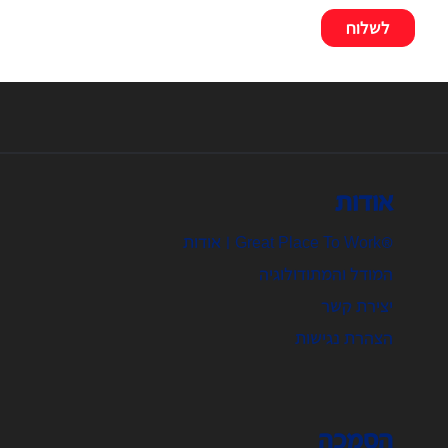
אודות
®Great Place To Work | אודות
המודל והמתודולוגיה
יצירת קשר
הצהרת נגישות
הסמכה