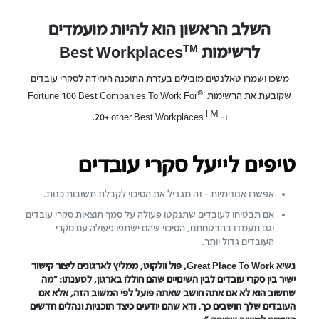
השלב הראשון הוא להיות מועמדים
TM
לרשימות Best Workplaces
משכו ושמרו טאלנטים מובילים בעזרת התוכנה היחידה לסקרי עובדים
®
שקובעת את הרשימות Fortune 100 Best Companies To Work For
Israel
TM
ו-‎.20+ other Best Workplaces
Israel
טיפים לייעל סקרי עובדים
אפשרו אנונימיות - זה מגדיל את הסיכוי לקבלת תשובות כנות.
אם תבטיחו לעובדים שתנקטו פעולה על סמך תוצאות סקרי עובדים
וגם תעמדו בהבטחתם, הסיכוי שהם ישתפו פעולה עם סקרי
העובדים גדול יותר.
נשיא Great Place To Work, פול וולקוט, ממליץ לארגונים ליצור קישור
ישיר בין סקרי עובדים לבין השינויים שהם חוללו בארגון, לטענתו: "מה
שחשוב הוא לא אם אתה חושב שאתה פועל לפי המשוב הזה, אלא אם
העובדים שלך חושבים כך. ודא שהם יודעים כיצד תוכניות ונהלים חדשים