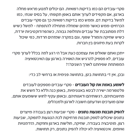
סקרי עובדים הם כמו בדיקות רפואיות. הם יכולים למנוע מראש מחלה
בארגון, אם מקפידים לערוך אותם באופן תקופתי, על בסיס שנתי, כמו
למשל בדיקות דם. וממש כמו בדיקות רפואיות כך גם סקרי עובדים
הכרחיים-ממש כאשר מזהים שמחלה מתחילה להתפתח - למשל כשיש
דלת מסתובבת של עובדים ותחלופה גבוהה, כשהפרודוקטיביות יורדת,
כשיש שחיקה והמורל שפוף, וגם במקרה שמזהים חרדות, כפי שיכול
לקרות בעת מיזוגים בין חברות.
ייתכן ואתם שואלים את עצמכם כעת אבל הי רגע למה בכלל לערוך סקרי
עובדים, לא מספיק להרגיש את האווירה בארגון עם האינטואיציה
המפותחת שפיחתנו לאורך השנים?!?
ובכן, אין די בתחושת בטן, בתחושה פנימית או ברחשי לב כדי:
לשמוע באמת את קול העובדים
- סקרי עובדים מספקים לעובדים
פלטפורמה ישירה לבטא באנונימיות, באופן כנה וללא כל חשש את
מחשבותיהם, רגשותיהם ודאגותיהם. ובאופן עקיף לחוש ששומעים אותם,
שהם מוערכים ושדעתם חשובה לארגון ולמנהלים.
להפיק תובנות מונעות נתונים
- סקרי שביעות רצון בעבודה מייצרים
נתונים שיכולים לספק תובנות מרחיקות לכת הנוגעות לתפוקה, שביעות
רצון, מוטיבציה בעבודה, שחיקה, חולשות בארגון וחוזקות, הזדמנויות
ואיומים. אינטואיציה לא יכולה להפיק נתונים, רק תחושות.