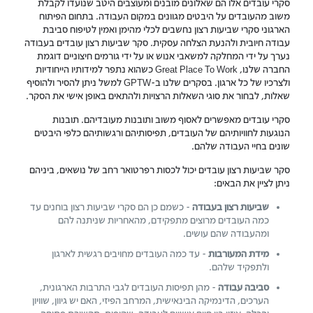
סקרי עובדים אלו הם שאלונים מובנים ומעוצבים היטב שנועדו לקבלת
משוב מהעובדים על היבטים מגוונים במקום העבודה. בתחום הפיתוח
הארגוני סקרי שביעות רצון נחשבים לכלי מהימן ואמין לטיפוח סביבת
עבודה חיובית ולהנעת הצלחה עסקית. סקר שביעות רצון עובדים בעבודה
נערך על ידי המחלקה למשאבי אנוש או על ידי גורמים חיצוניים דוגמת
החברה שלנו, Great Place To Work כשהוא נתפר למידותיו הייחודיות
ולצרכיו של כל ארגון. בסקרים שלנו ב-GPTW למשל ניתן להסיר ולהוסיף
שאלות, לבחור את סוגי השאלות הרצויות ולהתאים באופן אישי את הסקר.
סקרי עובדים מאפשרים לאסוף משוב ותובנות מעובדיהם. תובנות
הנוגעות לחוויותיהם של העובדים, תפיסותיהם ורגשותיהם כלפי היבטים
שונים בחיי העבודה שלהם.
סקר שביעות רצון עובדים יכול לכסות רפרטואר רחב של נושאים, ביניהם
ניתן לציין את הבאים:
שביעות רצון בעבודה
- כשמם כן הם סקרי שביעות רצון בוחנים עד
כמה העובדים מרוצים מתפקידם, מהאחריות שניתנה להם
ומהעבודה שהם עושים.
מידת המעורבות
- עד כמה העובדים מחויבים רגשית לארגון
ולתפקיד שלהם.
סביבה עבודה
- מהן תפיסות העובדים לגבי התרבות הארגונית,
הערכים, הדינמיקה הבינאישית, המרחב הפיזי, האם יש גיוון, שוויון