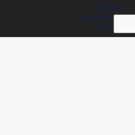
גיוס עובדים
מאמרים ועדכונים
פודקאסט
ניוזלטר
03-6831555
תנאים והגבלות
הודעת פרטיות ואבטחה
הנחיות למשתמש
מדיניות בנושא זהות מותג
מדיניות בנושא שימוש בקניין רוחני