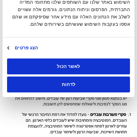
השימוש באתר שלנו עם השותפים שלנו מתחומי המדיה
כמו: "האם אתה מרגיש שעומס העבודה שלך ניתן לניהול?" או "האם אתה
החברתית, הפרסום וניתוח הנתונים. גורמים אלה עשויים
מרגיש בנוח לדון בבריאות הנפש עם המנהל שלך?". סקרי העובדים שלנו
ב-Great Place To Work כוללים התייחסות גם להתפתחות המקצועית
לשלב את הנתונים האלה עם מידע אחר שסיפקתם או שהם
וכוללים שאלות כמו: "האם אתה מרגיש שיש מספיק הזדמנויות לצמיחה
אספו בעקבות השימוש שעשיתם בשירותים שלהם.
מקצועית בתפקידך?" או "האם אתה מרוצה ממשאבי הלמידה והפיתוח
שמספקת החברה?".
במקום לראות את סקרי העובדים כשאלונים בינאריים שבהם העובדים
הצג פרטים
מסמנים "מרוצים/לא מרוצים", הסקרים שלנו ב-Great Place To Work
מבקשים להבין חווית העובדים הכוללת, את רמת האמון במנהלים, את
הזדמנויות הצמיחה, רמת שחיקת עובדים, מנהיגות וניהול, חדשנות,
לאשר הכול
הוגנות, תמריצים והטבות, גיוון, שוויון, הכלה, שייכות ועוד.
סוגי סקרי עובדים
לדחות
יש בנמצא מגוון סוגי סקרי שביעות רצון של עובדים, וחשוב להתאים את
סוג הסקר לנסיבות ולשאלות שמחפשים להן תשובות.
סקרי מעורבות עובדים
- נועדו למדוד את רמת החיבור הרגשי של
העובדים, המוטיבציה והמחויבות שיש לעובדים כלפי הארגון. הם
עוזרים לארגון לפתח אסטרטגיה לשיפור המוטיבציה, להעצמת
תחושת השייכות, שביעות הרצון ולשימור עובדים.