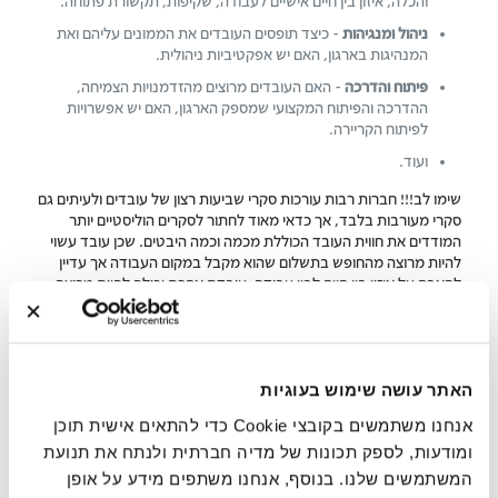
והכלה, איזון בין חיים אישיים לעבודה, שקיפות, תקשורת פתוחה.
ניהול ומנגיהות
- כיצד תופסים העובדים את הממונים עליהם ואת
המנהיגות בארגון, האם יש אפקטיביות ניהולית.
פיתוח והדרכה
- האם העובדים מרוצים מהזדמנויות הצמיחה,
ההדרכה והפיתוח המקצועי שמספק הארגון, האם יש אפשרויות
לפיתוח הקריירה.
ועוד…
שימו לב!!! חברות רבות עורכות סקרי שביעות רצון של עובדים ולעיתים גם
סקרי מעורבות בלבד, אך כדאי מאוד לחתור לסקרים הוליסטיים יותר
המודדים את חווית העובד הכוללת מכמה וכמה היבטים. שכן עובד עשוי
להיות מרוצה מהחופש בתשלום שהוא מקבל במקום העבודה אך עדיין
להאבק על איזון בין חיים לבין עבודה. עובדת אחרת יכולה להיות מרוצה
מההטבות ונתיבי ההתפחות המקצועית אך עשויה להרגיש שחיקה.
סקר האינדקס המקיף שלנו ב-Great Place To Work הוא דוגמה נהדרת
לסקרי עובדים הלוקחים בחשבון את התמונה המלאה, מאפשרים לזהות
את שורש הסיבות ולגבש גם פתרונות. כך למשל, הסקרים שלנו כוללים
האתר עושה שימוש בעוגיות
את האפשרות החדשה שמציעים ארגונים לעובדיהם - לעבוד מרחוק
אנחנו משתמשים בקובצי Cookie כדי להתאים אישית תוכן
וכולל שאלות כמו: "עד כמה אתה מרוצה ממדיניות העבודה מרחוק של
החברה?" או "האם אתה מרגיש שיש לך את הגמישות הדרושה לך בלוח
ומודעות, לספק תכונות של מדיה חברתית ולנתח את תנועת
הזמנים שלך?". מודעות הולכת וגוברת של ארגונים לבריאות הנפשית של
המשתמשים שלנו. בנוסף, אנחנו משתפים מידע על אופן
העובדים גם מוצאת ביטוי בסקרי שביעות רצון העובדים שלנו עם שאלות