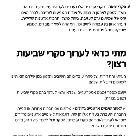
סקרי יציאה
- סקרי עובדים אלו נערכים לקראת עזיבת עובדים והם
נועדו לספק לארגון תובנות על אודות המניעים לעזיבה. לברר האם
יחס של עמיתים גרם לעזיבה, ניהול כושל, תרבות ארגונית שלילית,
העדר איזון בין עבודה לחיים וכו'. המטרה לשמר עובדים, למנוע
שחיקה, תחלופה והתפטרויות בעתיד.
מתי כדאי לערוך סקרי שביעות
רצון?
העיתוי והתדירות של סקרי עובדים הם חשובים ותזמון נכון שלהם הוא חיוני
למקסום היעילות שלהם.
ישנם מספר זמנים אסטרטגיים שכדאי ורצוי לערוך בהם סקרי שביעות
רצון בעבודה:
✔
לאחר שינויים ארגוניים גדולים
- מיזוגים עם חברות אחרות או קניית
החברה והעברת בעלות אלו הן שתי דוגמאות לשינויים ארגוניים מז'ורים
שכדאי לערוך לאחריהם סקרי עובדים. הסקר יכול ללמד כיצד העובדים
מתמודדים עם השינוי.
✔
לאחר יישום של מדיניות חדשה/תוכנית חדשה
- שילוב של טכנולוגיה