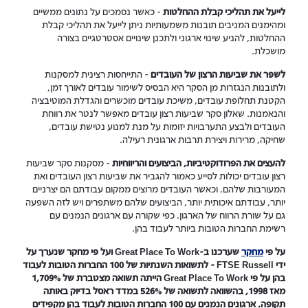
לייעל את תהליכי קבלת ההחלטות
- כאשר נסמכים על נתונים ממשיים
ומהימנים המניבים תובנות משמעותיות ניתן לייעל את תהליכי קבלת
ההחלטות, להניע שינוי ארגוני ולתכנן שינויים אסטרטגיים בצורה
מושכלת.
לשפר את שביעות הרצון של העובדים
- התייחסות רצינית למסקנות
ולתובנות הנגזרות מן הסקר היא הבסיס לשימור עובדים לאורך זמן,
הקטנת תחלופת עובדים, משיכת עובדים מוכשרים והגדלת המוטיבציה
והנאמנות. שאלון סקר שביעות רצון עובדים מאפשר לנטר את רווחת
העובדים ולבצע התערבויות יזומות על מנת למנוע נטישת עובדים,
שחיקה, מרירות ויצירת תרבות ארגונית רעילה.
להעצים את הפרודוקטיביות, הביצועים והריווחיות
- מסקנות סקר שביעות
רצון עובדים יכולות לסייע כאמור להגביר את שביעות רצון העובדים ואת
המעורבות שלהם. וכאשר העובדים מרוצים ממקום עבודתם הם יצרניים
יותר, עבודתם איכותית יותר, הביצועים שלהם משתפרים ויש לזה השפעה
גם על שורת הרווח של הארגון. כפי שקורה עם ארגונים הנמנים עם
רשימת החברות הטובות ביותר לעבוד בהן.
על פי
מחקר
שערכנו ב-Great Place To Work ועל פי מחקר שנערך על
ידי FTSE Russell - לתשואות השנתיות של 100 החברות הטובות לעבוד
בהן על פי Great Place To Work הייתה תשואה מצטברת של 1,709%
מאז 1998, בהשוואה לתשואה של 526% במדד ראסל בדיוק באותה
תקופה. ארגונים הנמנים עם 100 החברות הטובות לעבוד בהן מקפידים