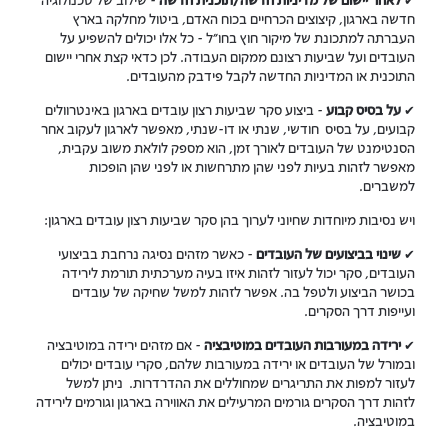
חדשה בארגון, קיצוצים הכרחיים בכוח האדם, ביטול מחלקה בארץ
העברתה למתכונת של מיקור חוץ בחו"ל - כל אלו יכולים להשפיע על
העובדים ועל שביעות רצונם ממקום העבודה. לכן כדאי קצת אחרי יישום
התוכנית או המדיניות החדשה לקבל פידבק מהעובדים.
✔
על בסיס קבוע
- ביצוע סקר שביעות רצון עובדים בארגון באינטרוולים
קבועים, על בסיס חודשי, שנתי או דו-שנתי, מאפשר לארגון לעקוב אחר
הסנטימנט של העובדים לאורך זמן, הוא מספק לולאת משוב עקבית,
מאפשר לזהות בעיות לפני שהן מתרחשות או לפני שהן הופכות
למשברים.
ויש נסיבות מיוחדות שחיוני לערוך בהן סקר שביעות רצון עובדים בארגון:
✔
שינוי בביצועים של העובדים
- כאשר מזהים נסיגה נרחבת בביצועי
העובדים, סקר יכול לעזור לזהות איזו בעיה מערכתית תורמת לירידה
בכושר הביצוע ולטפל בה. אפשר לזהות למשל שחיקה של עובדים
ועייפות דרך הסקרים.
✔
ירידה במעורבות העובדים במוטיבציה
- אם מזהים ירידה במוטיבציה
ובמורל של העובדים או ירידה במעורבות שלהם, סקרי עובדים יכולים
לעזור למפות את התריגרים שמחוללים את ההדרדרות. ניתן למשל
לזהות דרך הסקרים גורמים המרעילים את האווירה בארגון וגורמים לירידה
במוטיבציה.