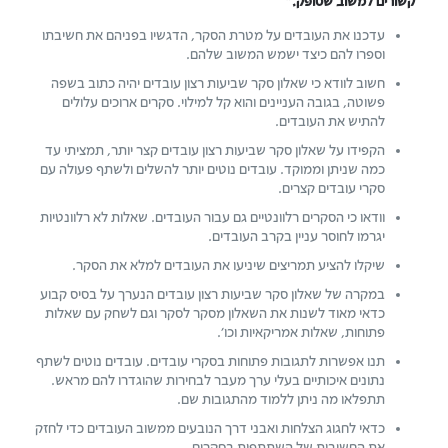
קשורים למשוב שסופק."
עדכנו את העובדים על מטרת הסקר, הדגשיו בפניהם את חשיבתו
וספרו להם כיצד ישמש המשוב שלהם.
חשוב לוודא כי שאלון סקר שביעות רצון עובדים יהיה כתוב בשפה
פשוטה, בגובה העניינים והוא קל למילוי. סקרים ארוכים עלולים
להתיש את העובדים.
הקפידו על שאלון סקר שביעות רצון עובדים קצר יותר, תמציתי עד
כמה שניתן וממוקד. עובדים נוטים יותר להשלים ולשתף פעולה עם
סקרי עובדים קצרים.
וודאו כי הסקרים רלוונטיים גם עבור העובדים. שאלות לא רלוונטיות
יגרמו לחוסר עניין בקרב העובדים.
שיקלו להציע תמריצים שיניעו את העובדים למלא את הסקר.
במקרה של שאלון סקר שביעות רצון עובדים הנערך על בסיס קבוע
כדאי מאוד לשנות את השאלון מסקר לסקר וגם לשחק עם שאלות
פתוחות, שאלות אמריקאיות וכו'.
תנו אפשרות לתגובות פתוחות בסקרי עובדים. עובדים נוטים לשתף
נתונים איכותיים בעלי ערך מעבר לבחירות שהוגדרו להם מראש.
תתפלאו מה ניתן ללמוד מהתגובות שם…
כדאי לחגוג הצלחות ואבני דרך הנובעים ממשוב העובדים כדי לחזק
את החשיבות של השתתפות בסקרים.