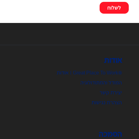
אודות
®Great Place To Work | אודות
המודל והמתודולוגיה
יצירת קשר
הצהרת נגישות
הסמכה