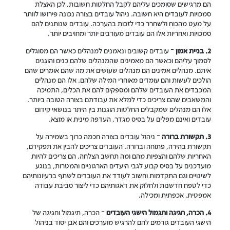
הם מרגישים שסומכים עליהם לקבל החלטות חשובות, לכן האצלת
סמכויות לעובדים היא חשובה. ניהול עובדים בצורה נכונה פירושו לוותר
על מעט מהכוח ולשחרר כדי לזכות בהערכה. עובדים שנותנים להם
סמכויות ואחריות אלו הם עובדים מעורבים יותר ומחויבים יותר.
2. בניית אמון
– עובדים קשובים ונאמנים למנהלים כאשר הם מסוגלים
לסמוך עליהם וכאשר הם מאמינים שהמנהלים שלהם כנים והוגנים
איתם. מנהלים אמינים הם מנהלים שעושים את מה שהם אומרים שהם
הולכים לעשות והם עומדים מאוחרי המילה שלהם. אלו הם מנהלים
המכבדים את העובדים שלהם ומספקים להם את הכלים, התמיכה
והמשאבים שהם צריכים כדי למלא את עבודתם בצורה הטובה ביותר.
אלו הם מנהלים שמקבלים החלטות הוגנות בין היתר בנושאי קידום
עובדים ואינם מפלים על בסיס מגדר, העדפה מינית או מוצא.
3. תקשורת ברורה
– ניהול עובדים בצורה חכמה כרוך בשמירה על
תקשורת בהירה, פתוחה וברורה. העובדים צריכים להבין את תפקידם,
האחריות שלהם והצפיות מהם ומה תחשב הצלחה. הם צריכים להיות
מועדכנים על בסיס קבוע לגבי היעדים הארגוניים והמטרות, בנוגע
לשינויים וגם התקדמות וחשוב לעודד את העובדים לשתף ברעיונותיהם
כדי לטפח חדשנות ולחלוק את דאגותיהם כדי ליצור סביבת עבודה
אמפטית, אכפתית ומכילה.
4. הכרה, חגיגה ותגמול הישגי העובדים
– הכרה, תיגמול וחגיגה של
הישגי העובדים גורמים להם להרגיש מוערכים והם אבן יסוד בניהול