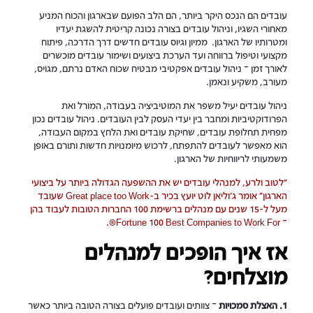
עובדים הם הנכס היקר ביותר, הם הלב הפועם שבארגון והכוח המניע
מאחורי השגיו, וניהול עובדים בצורה נכונה קריטית להשגת יעדיו
ומטרותיו של הארגון. ממיון וגיוס עובדים חדשים דרך הדרכה, פיתוח
מקצועי וטיפול ברווחה ועד הערכת ביצועים ושימור עובדים מוכשרים
לאורך זמן – ניהול עובדים אפקטיבי מבטיח שכוח האדם נרתם, מגויס,
מעורב, משקיע ונאמן.
ניהול עובדים יעיל משפר את המוטיביציה בעבודה, המורל ואת
הפרודוקטיביות ומחבר בין יעדי העסק לבין העובדים. ניהול עובדים נכון
מפחית תחלופת עובדים, שחיקת עובדים ואת הלחץ במקום העבודה,
הוא מאפשר לעובדים להתפתח, לרכוש מיומנויות חדשות ותורם באופן
משמעותי לריווחיות של הארגון.
"לטוב ולרע, למנהלי עובדים יש את ההשפעה הגדולה ביותר על ביצועי
הארגון" אומר ג'וליאן לוט יועץ בכיר ב-Great place too Work שעובד
מעל ל-15 שנים עם מנהלים ברשימת 100 החברות הטובות לעבוד בהן
– Fortune 100 Best Companies to Work For®.
אז איך הופכים למנהלים
מוצלחים?
1. האצלת סמכויות
– צוותים ועובדים פועלים בצורה הטובה ביותר כאשר