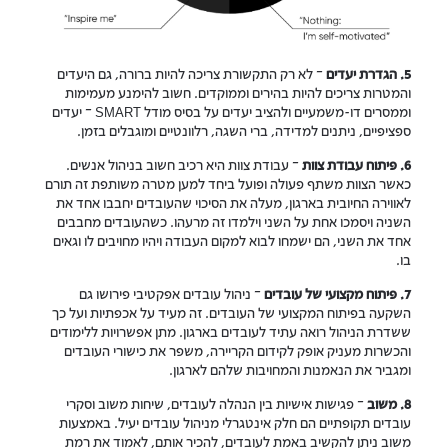
5. הגדרת יעדים
– לא רק התקשורת צריכה להיות ברורה, גם היעדים
והמטרות צריכים להיות בהירים וממוקדים. חשוב להימנע מעמימות
וממסרים דו-משמעיים ולהציב יעדים על בסיס מודל SMART – יעדים
ספציפיים, ניתנים למדידה, ברי השגה, רלוונטיים ומוגבלים בזמן.
6. פיתוח עבודת צוות
– עבודת צוות היא רכיב חשוב בניהול אנשים.
כאשר הצוות משתף פעולה ופועל ביחד למען מטרה משותפת זה תורם
לאווירה החיובית בארגון, מעלה את הסיכוי שהעובדים יחבבו אחד את
השניה ויסמכו אחת על השני וילמדו זה מרעהו. כשהעובדים מחבבים
אחד את השני, הם ישמחו לבוא למקום העבודה ויהיו מחויבים לו וגאים
בו.
7. פיתוח מקצועי של עובדים
– ניהול עובדים אפקטיבי פירושו גם
השקעה בפיתוח המקצועי של העובדים. זה מעיד על אכפתיות ועל כך
ששדרת הניהול רואה עתיד לעובדים בארגון. מתן אפשרויות ללימודים
והכשרות מעניק אופק לקידום הקריירה, משפר את כישורי העובדים
ומגביר את הנאמנות והמחויבות שלהם לארגון.
8. משוב
– פגישות אישיות בין הנהלה לעובדים, שיחות משוב וסקרי
עובדים תקופתיים הם חלק אינטגרלי מניהול עובדים יעיל. באמצעות
משוב ניתן להקשיב באמת לעובדים, להכיר אותם, לאמוד את רמת