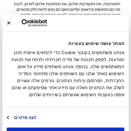
המוטיבציה, את המעורבות שלהם, את המחויבות שלהם לארגון, להבין
מה הם החששות והדאגות שלהם והאם הם גאים להיות חלק מהארגון.
משוב מאפשר תקשורת אינטימית, להציף נושאים חשובים, לזהות
מראש ואף למנוע משברים.
סקרי חווית עובדים שלנו ב-Great Place To Work עוזרים למנהלים,
כמוכם, לשפר את תרבות החברה ואת שביעות הרצון של העובדים. את
מערכת הסקרים המתקדמת שלנו פיתחנו על בסיס משוב של למעלה
האתר עושה שימוש בעוגיות
מ-100 מיליון עובדים בכל רחבי העולם עד כי הסקרים שלנו הפכו לתקן
אנחנו משתמשים בקובצי Cookie כדי להתאים אישית תוכן
עולמי להערכת חווית עובדים.
ומודעות, לספק תכונות של מדיה חברתית ולנתח את תנועת
אלו רק רק חלק מהחברות מובילות הנסמכות על מערכת סקרי
המשתמשים שלנו. בנוסף, אנחנו משתפים מידע על אופן
העובדים
השימוש באתר שלנו עם השותפים שלנו מתחומי המדיה
שלנו ב-Great Place To Work
החברתית, הפרסום וניתוח הנתונים. גורמים אלה עשויים
לשלב את הנתונים האלה עם מידע אחר שסיפקתם או שהם
אספו בעקבות השימוש שעשיתם בשירותים שלהם.
הצג פרטים
ניהול עובדים נכון פירושו גם