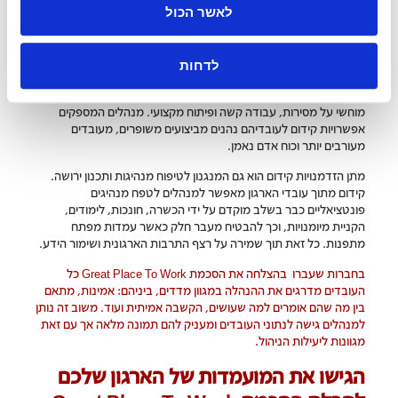
מתן אופק קידומי וטיפוח
לאשר הכול
מנהיגים
לדחות
הזדמנויות לקידום עובדים הן היבט קריטי בשביעות רצון העובדים, רמת
המוטיבציה שלהם ופקטור חשוב לשימור עובדים. אופק קידומי הוא פרס
מוחשי על מסירות, עבודה קשה ופיתוח מקצועי. מנהלים המספקים
אפשרויות קידום לעובדיהם נהנים מביצועים משופרים, מעובדים
מעורבים יותר וכוח אדם נאמן.
מתן הזדמנויות קידום הוא גם המנגנון לטיפוח מנהיגות ותכנון ירושה.
קידום מתוך עובדי הארגון מאפשר למנהלים לטפח מנהיגים
פונטציאליים כבר בשלב מוקדם על ידי הכשרה, חונכות, לימודים,
הקניית מיומנויות, וכך להבטיח מעבר חלק כאשר עמדות מפתח
מתפנות. כל זאת תוך שמירה על רצף התרבות הארגונית ושימור הידע.
בחברות שעברו בהצלחה את הסכמת Great Place To Work כל
העובדים מדרגים את ההנהלה במגוון מדדים, ביניהם: אמינות, מתאם
בין מה שהם אומרים למה שעושים, הקשבה אמיתית ועוד. משוב זה נותן
למנהלים גישה לנתוני העובדים ומעניק להם תמונה מלאה אך עם זאת
מגוונות ליעילות הניהול.
הגישו את המועמדות של הארגון שלכם