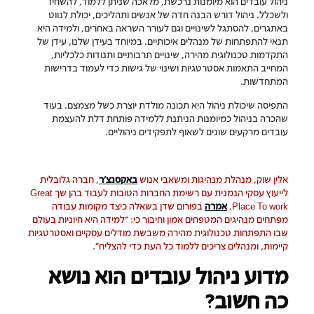
ניהול עובדים הוא מיומנות נרכשת, מלאכה שניתן ללמוד, להשחיז
ולשכלל. ניהול דורש הבנה חדה של אנשים ותהליכים, יכולת לנווט
באתגרים, להסתגל לשינויים וגם לעורר השראה באחרים, ולמידה היא
תנאי להתפתחות של מנהלים איכותיים. במיוחד בעידן שלנו, עידן של
התקדמות טכנולוגית מהירה, שינויים תרבותיים ותנודות כלכליות,
המחייב התאמות אסטרטגיות ושינוי של גישות כדי לעמוד בדרישות
המתחדשות.
התפיסה שיכולת ניהול היא תכונה מולדת יוצרת כשל מצמצם. בעוד
שהכרה בניהול כמיומנות הניתנת ללמידה פותחת דלת להעצמת
עובדים מרקעים שונים לשאוף לתפקידים ניהוליים.
אלין שוק, מנהלת מנהיגות ומשאבי אנוש
באקסנצ'ר
, חברה גלובלית
לייעוץ עסקי הנמנית עם רשימת החברות הטובות לעבוד בהן שך Great
Place To work,
אמרה
בפורום שדן בשאלה כיצד מקומות עבודה
מפתחים מנהיגים המטפחים אמון וחיבור כי: "למידה היא חיוניות בעולם
שבו התפתחות טכנולוגית מהירה משבשת מודלים עסקיים ואסטרטגיות
קיימות, ומנהלים צריכים ללמוד כל העת כדי להצליח".
מדוע ניהול עובדים הוא נושא
כה חשוב?