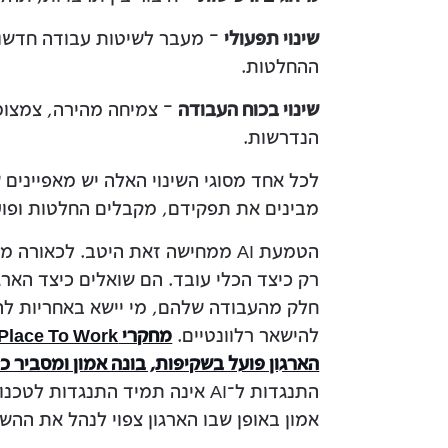
שינוי תפעולי
– מעבר לשיטות עבודה חדשות,
ההחלטות.
שינוי בכוח העבודה
– צמיחה מהירה, צמצומי
הנדרשות.
לכל אחד מסוגי השינוי האלה יש מאפיינים 
מבינים את תפקידם, מקבלים החלטות ופועל
הטמעת AI ממחישה זאת היטב. לכאור
רק כיצד הכלי עובד. הם שואלים כיצד הארג
חלק מהעבודה שלהם, מי יישא באחריות להח
להישאר רלוונטיים.
הארגון פועל בשקיפות, בונה אמון ומסביר 
התנגדות ל־AI אינה תמיד התנגדו
אמון באופן שבו הארגון צפוי לנהל את ההש