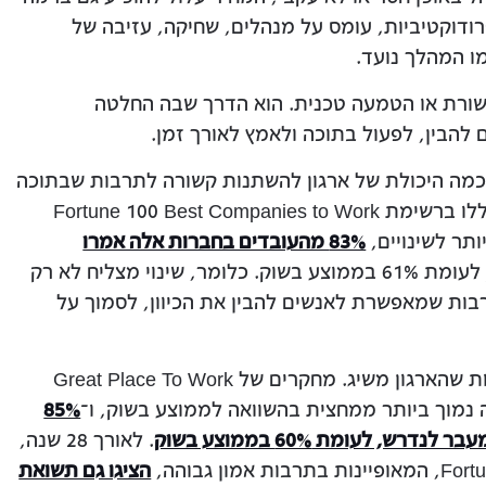
דוקטיביות, עומס על מנהלים, שחיקה, עזיבה של
ו המהלך נועד.
תקשורת או הטמעה טכנית. הוא הדרך שבה החלטה
להבין, לפעול בתוכה ולאמץ לאורך זמן.
Great Pl ממחישים עד כמה היכולת של ארגון להשתנות קשורה לתרבות שבתוכה
השינוי מתרחש. בבחברות המצטיינות שנכללו ברשימת Fortune 100 Best Companies to Work
83% מהעובדים בחברות אלה אמרו
לעומת 61% בממוצע בשוק. כלומר, שינוי מצליח לא רק
בות שמאפשרת לאנשים להבין את הכיוון, לסמוך על
תרבות אמון גבוהה משפיעה גם על התוצאות שהארגון משיג. מחקרים של Great Place To Work
 נמוך ביותר ממחצית בהשוואה לממוצע בשוק, ו־
85%
 לעומת 60% בממוצע בשוק
. לאורך 28 שנה,
הציגו גם תשואת