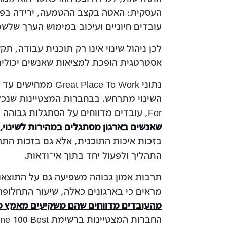
העסקית: האטה בקצב ההטמעה, ירידה בפרו
עובדים חיוניים ועיכוב במימוש הערך שלשמ
לכן ניהול שינוי אינו רק תוכנית עבודה, 
אסטרטגית הופכת למציאות שאנשים יכולים 
נתוני ace To Work
For, עובדים מדווחים על הסתגלות גבוהה יותר לשינויים,
שאנשים בארגון מסתגלים במהירות לשינוי,
בזכות איכות התוכנית, אלא גם בזכות התר
התהליך ולפעול יחד בתוך אי־ודאות.
מראים כי בארגונים כאלה, שיעור התחלופה
מהעובדים מדווחים שהם משקיעים מאמץ מעבר לנדרש,
החברות המצטיינות ברשימת Fortune 100 Best, המאופיינות בתרבות אמון גבוהה,