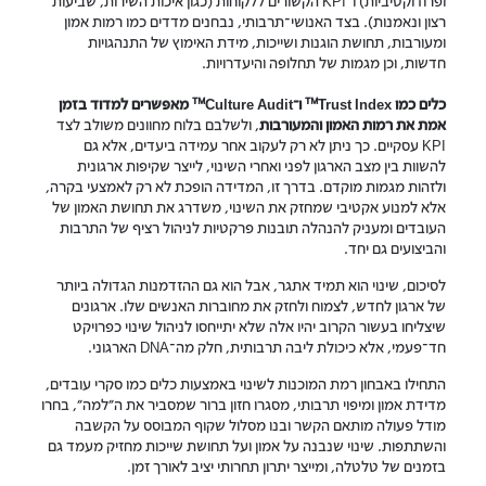
ופרודוקטיביות) ו־KPI הקשורים ללקוחות (כגון איכות השירות, שביעות
רצון ונאמנות). בצד האנושי־תרבותי, נבחנים מדדים כמו רמות אמון
ומעורבות, תחושת הוגנות ושייכות, מידת האימוץ של התנהגויות
חדשות, וכן מגמות של תחלופה והיעדרויות.
™
™
כלים כמו Trust Index
ו־Culture Audit
מאפשרים למדוד בזמן
אמת את רמות האמון והמעורבות
, ולשלבם בלוח מחוונים משולב לצד
KPI עסקיים. כך ניתן לא רק לעקוב אחר עמידה ביעדים, אלא גם
להשוות בין מצב הארגון לפני ואחרי השינוי, לייצר שקיפות ארגונית
ולזהות מגמות מוקדם. בדרך זו, המדידה הופכת לא רק לאמצעי בקרה,
אלא למנוע אקטיבי שמחזק את השינוי, משדרג את תחושת האמון של
העובדים ומעניק להנהלה תובנות פרקטיות לניהול רציף של התרבות
והביצועים גם יחד.
לסיכום, שינוי הוא תמיד אתגר, אבל הוא גם ההזדמנות הגדולה ביותר
של ארגון לחדש, לצמוח ולחזק את מחוברות האנשים שלו. ארגונים
שיצליחו בעשור הקרוב יהיו אלה שלא יתייחסו לניהול שינוי כפרויקט
חד־פעמי, אלא כיכולת ליבה תרבותית, חלק מה־DNA הארגוני.
התחילו באבחון רמת המוכנות לשינוי באמצעות כלים כמו סקרי עובדים,
מדידת אמון ומיפוי תרבותי, מסגרו חזון ברור שמסביר את ה"למה", בחרו
מודל פעולה מותאם הקשר ובנו מסלול שקוף המבוסס על הקשבה
והשתתפות. שינוי שנבנה על אמון ועל תחושת שייכות מחזיק מעמד גם
בזמנים של טלטלה, ומייצר יתרון תחרותי יציב לאורך זמן.