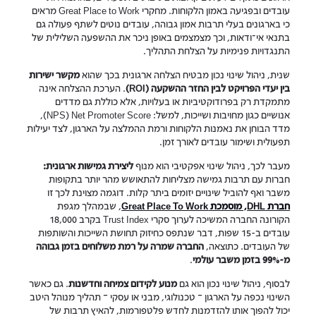
עובדים ובפגיעה באמון הלקוחות. מחקרי Great Place to Work מראים
כי בארגונים בעלי תרבות אמון גבוהה, עובדים נוטים לשתף פעולה גם
בתנאי אי־ודאות, וכך מצמצמים באופן ניכר את ההשפעה השלילית של
התנגדויות פנימיות על הצלחת התהליך.
שנית, ניהול שינוי נכון מבטיח הצלחה ארגונית בכך שהוא
מקשר ישירות
בין יעדי הפרויקט לבין החזר ההשקעה (ROI)
. הערכת ההצלחה אינה
מתמקדת רק בפרודוקטיביות או בעלויות, אלא כוללת גם מדדים
אנושיים כגון מחויבות ושייכות, למשל: NPS) Net Promoter Score),
מדד הבוחן את נאמנות הלקוחות ורמת ההמלצה על הארגון, לצד יעילות
תפעולית ושימור עובדים לאורך זמן.
מעבר לכך, ניהול שינוי אפקטיבי הוא מנוף
ליצירת גמישות ארגונית:
חברות עם תרבות גמישה מצליחות להתאושש מהר יותר בתקופות
משבר ואף להוביל שינויים יזומים ביתר קלות. דוגמה מצוינת לכך זו
חברת DHL, מוסמכת Great Place To Work
, שבמהלך מגפת
הקורונה החברה המשיכה לערוך סקרי Trust Index בקרב 18,000
עובדים ב-15 שפות, דבר שנתפס כחיזוק תחושת השייכות והשותפות
של העובדים. כתוצאה,
החברה שמרה על רמת משלוחים בזמן גבוהה
מ-99% בזמן משבר עולמי
.
לבסוף, ניהול שינוי נכון הוא גם
מנוע לקידום צמיחה וחדשנות
. גם כאשר
השינוי נכפה על הארגון – טכנולוגי, מבני או עסקי – תהליך מנוהל היטב
יכול להפוך אותו להזדמנות לחדש פלטפורמות, להאיץ תרבות של