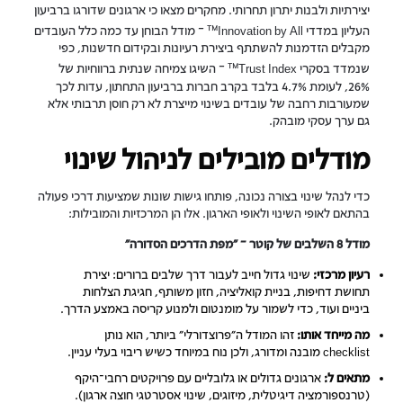
יצירתיות ולבנות יתרון תחרותי. מחקרים מצאו כי ארגונים שדורגו ברביעון
™
העליון במדדי Innovation by All
– מודל הבוחן עד כמה כלל העובדים
מקבלים הזדמנות להשתתף ביצירת רעיונות ובקידום חדשנות, כפי
™
שנמדד בסקרי Trust Index
– השיגו צמיחה שנתית ברווחיות של
26%, לעומת 4.7% בלבד בקרב חברות ברביעון התחתון, עדות לכך
שמעורבות רחבה של עובדים בשינוי מייצרת לא רק חוסן תרבותי אלא
גם ערך עסקי מובהק.
מודלים מובילים לניהול שינוי
כדי לנהל שינוי בצורה נכונה, פותחו גישות שונות שמציעות דרכי פעולה
בהתאם לאופי השינוי ולאופי הארגון. אלו הן המרכזיות והמובילות:
מודל 8 השלבים של קוטר – “מפת הדרכים הסדורה”
רעיון מרכזי:
שינוי גדול חייב לעבור דרך שלבים ברורים: יצירת
תחושת דחיפות, בניית קואליציה, חזון משותף, חגיגת הצלחות
ביניים ועוד, כדי לשמור על מומנטום ולמנוע קריסה באמצע הדרך.
מה מייחד אותו:
זהו המודל ה"פרוצדורלי" ביותר, הוא נותן
checklist מובנה ומדורג, ולכן נוח במיוחד כשיש ריבוי בעלי עניין.
מתאים ל:
ארגונים גדולים או גלובליים עם פרויקטים רחבי־היקף
(טרנספורמציה דיגיטלית, מיזוגים, שינוי אסטרטגי חוצה ארגון).