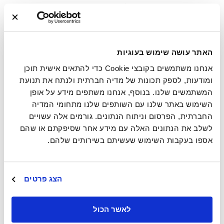
בחירת המודל הנכון – התאמת
השיטה להקשר
חשוב לזכור כי אין מודל אחד שמתאים לכל מצב. הבחירה במודל הנכון
האתר עושה שימוש בעוגיות
צריכה להיעשות תוך התאמה להקשר הארגוני הספציפי. כדי להוביל
שינוי באופן מיטבי, מנהלים יכולים להיעזר בשאלות מנחות שמספקות
אנחנו משתמשים בקובצי Cookie כדי להתאים אישית תוכן
מסגרת לחשיבה:
ומודעות, לספק תכונות של מדיה חברתית ולנתח את תנועת
המשתמשים שלנו. בנוסף, אנחנו משתפים מידע על אופן
היקף השינוי
– האם מדובר במהלך נקודתי במחלקה או בשינוי
רחב חוצה ארגון?
השימוש באתר שלנו עם השותפים שלנו מתחומי המדיה
החברתית, הפרסום וניתוח הנתונים. גורמים אלה עשויים
תרבות הארגון
– האם התרבות קיימת היא היררכית ושמרנית או
גמישה ומשתפת?
לשלב את הנתונים האלה עם מידע אחר שסיפקתם או שהם
אספו בעקבות השימוש שעשיתם בשירותים שלהם.
רמת הדחיפות
– האם מדובר בשינוי מתוכנן מראש או בתגובה
למשבר מיידי?
משאבים זמינים
– איזה זמן, תקציב וכוח אדם עומדים לרשות
הארגון? האם ניתן לנהל תהליך ארוך ומעמיק או שיש להסתפק
הצג פרטים
בצעדים ממוקדים?
השפעה על העובדים
– האם השינוי משפיע בעיקר על שיטות
עבודה יומיומיות או על תפיסות ותהליכים אסטרטגיים רחבים יותר?
לאשר הכול