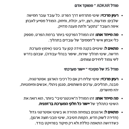
מודל ADKAR – ממוקד אדם
רעיון מרכזי:
שינוי מתרחש דרך הפרט. כל עובד עובר חמישה
שלבים: מודעות, רצון, ידע, יכולת, וחיזוק. המודל מסייע לאבחן
איפה העובד "נתקע" ולתת מענה מדויק.
מה מייחד אותו:
זהו המודל הפרקטי ביותר ברמת הפרט, מספק
כלי אבחון אישי ל"חסמים" של עובדים בתהליך.
מתאים ל:
שינויים בקנה מידה קטן עד בינוני (אימוץ מערכת
חדשה, שינוי תהליך שירות, שיפור בנהלי עבודה), שבהם נדרש
ליווי צמוד ליחידים וצוותים.
מודל 7S של מקינזי – יישור מערכתי
רעיון מרכזי:
שינוי יצליח רק אם כל רכיבי הארגון: אסטרטגיה,
מבנה, תהליכים, ערכים משותפים, סגנון ניהולי, אנשים ומיומנויות,
יהיו מיושרים.
מה מייחד אותו:
זהו המודל ה"אינטגרטיבי" ביותר, הוא רואה את
השינוי כתהליך של
יישור כל חלקי המערכת בו־זמנית
.
מתאים ל:
ארגונים בצמיחה מהירה או בשינוי אסטרטגי גדול
(חדירה לשוק חדש, הקמת חטיבה, שינוי מבני חוצה ארגון),
כשדרושה התאמה כוללת ולא רק מיקוד בפרויקט בודד.