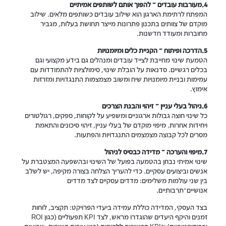
4.מעורבות עובדים – להפוך אותם לשותפים אמיתיים
המפתח לרתימת הארגון הוא שילוב עובדים כשותפים מלאים. שילוב
מוקדם של צוותים בתכנון פתרונות מייצר תחושת בעלות, מגביר
מחוברות ומעודד חדשנות.
5.הדרכה ופיתוח – הקניית כלים ומיומנויות
הטמעת שינוי מחייבת לצייד עובדים ומנהלים גם בידע מקצועי וגם
בכלים רגשיים. סדנאות על הובלת שינוי, סימולציות להתמודדות עם
עמימות ובניית מיומנויות שיח ומשוב מצמצמות התנגדויות ומזרזות
אימוץ.
6.ניהול בעלי עניין – זיהוי והבנת הצרכים
כל שינוי חוצה גבולות ארגוניים ומשפיע על לקוחות, ספקים, רגולטורים
ויחידות אחרות. מיפוי מוקדם של בעלי עניין, זיהוי סיכונים והתאמת
מסרים לכל קבוצה מצמצמים התנגדויות והפתעות.
7.מיפוי והערכה – מדידה כבסיס לניהול
שינוי אמיתי נבחן בהטמעה בפועל של השינוי ובהשפעה המצטברת על
אנשים וביצועים עסקיים. כדי להעריך הצלחה בצורה מקיפה, יש לשלב
בין שני עולמות משלימים: מדדים עסקיים לצד מדדים
אנושיים־תרבותיים.
בצד העסקי, המדידה כוללת עמידה ביעדי הפרויקט: תקציב, לוחות
זמנים והיקף היעדים שהוגדרו מראש, לצד KPI תפעוליים (כגון ROI