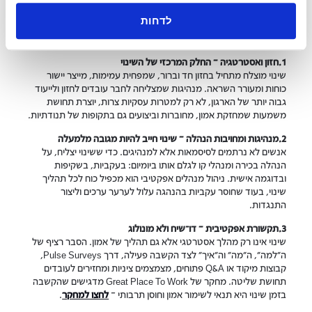
תהליך ניהול שינויים- צ'ק ליסט
לדחות
פרקטי למנהלים
1.חזון ואסטרטגיה – החלק המרכזי של השינוי
שינוי מוצלח מתחיל בחזון חד וברור, שמפחית עמימות, מייצר יישור
כוחות ומעורר השראה. מנהיגות שמצליחה לחבר עובדים לחזון ולייעוד
גבוה יותר של הארגון, לא רק למטרות עסקיות צרות, יוצרת תחושת
משמעות שמחזקת אמון, מחוברות וביצועים גם בתקופות של תנודתיות.
2.מנהיגות ומחויבות הנהלה – שינוי חייב להיות מגובה מלמעלה
אנשים לא נרתמים לסיסמאות אלא למנהיגים. כדי ששינוי יצליח, על
הנהלה בכירה ומנהלי קו לגלם אותו ביומיום: בעקביות, בשקיפות
ובדוגמה אישית. ניהול מנהלים אפקטיבי הוא מכפיל כוח לכל תהליך
שינוי, בעוד שחוסר עקביות בהנהגה עלול לערער ערכים וליצור
התנגדות.
3.תקשורת אפקטיבית – דו־שיח ולא מונולוג
שינוי אינו רק מהלך אסטרטגי אלא גם תהליך של אמון. הסבר רציף של
ה"למה", ה"מה" וה"איך" לצד הקשבה פעילה, דרך Pulse Surveys,
קבוצות מיקוד או Q&A פתוחים, מצמצמים ציניות ומחזירים לעובדים
תחושת שליטה. מחקר של Great Place To Work מדגישים שהקשבה
בזמן שינוי היא תנאי לשימור אמון וחוסן תרבותי –
לחצו למחקר
.