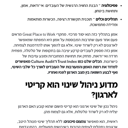
פסיכולוגיה
– הבנת החוויה הרגשית של העובדים: אי־ודאות, אמון,
ותחושת ביטחון.
תהליכים וכלים
– תוכנית תקשורת רציפה, הכשרות מותאמות
ומדידה מתמשכת.
אמון בתהליך כזה הוא יסוד מרכזי. מחקרי Great Place to Work מראים
פעם אחר פעם שתרבות המבוססת על אמון היא המפתח שמאפשר
לארגונים לא רק לשרוד שינוי, אלא גם להפוך אותו להזדמנות לצמיחה.
אמון כזה מספק לעובדים קרקע יציבה גם בתקופות של טלטלה, מפחית
חרדה ואי־ודאות, מחזק את תחושת המחוברות ומונע עזיבות של
כישרונות.
הכלים שלנו כמו Trust Index ו־Culture Audit מאפשרים
למדוד את רמות האמון והמעורבות של העובדים לאורך כל שלבי השינוי,
ואף לבצע השוואה בין מצב הארגון לפניו ואחריו.
מדוע ניהול שינוי הוא קריטי
לארגון?
ניהול נכון של שינוי ארגוני הוא קריטי משום שהוא קובע האם הארגון
יצליח לא רק לשרוד טלטלות, אלא גם לצמוח מהן.
ראשית, הוא מאפשר
צמצום סיכונים:
ללא תהליך שינוי מנוהל היטב,
ארגונים נתקלים לעיתים קרובות בשיבושים תפעוליים, בהתנגדויות