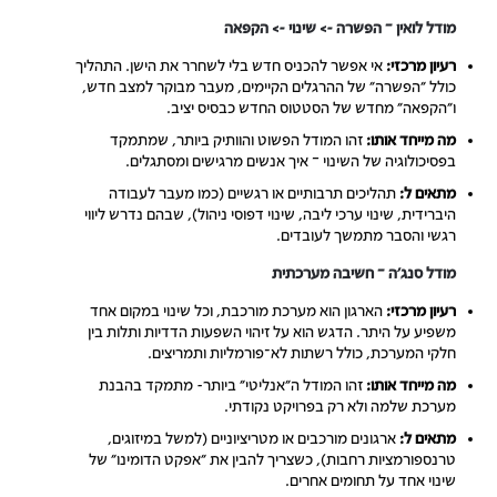
מודל לואין – הפשרה -> שינוי -> הקפאה
רעיון מרכזי:
אי אפשר להכניס חדש בלי לשחרר את הישן. התהליך
כולל "הפשרה" של ההרגלים הקיימים, מעבר מבוקר למצב חדש,
ו"הקפאה" מחדש של הסטטוס החדש כבסיס יציב.
מה מייחד אותו:
זהו המודל הפשוט והוותיק ביותר, שמתמקד
בפסיכולוגיה של השינוי – איך אנשים מרגישים ומסתגלים.
מתאים ל:
תהליכים תרבותיים או רגשיים (כמו מעבר לעבודה
היברידית, שינוי ערכי ליבה, שינוי דפוסי ניהול), שבהם נדרש ליווי
רגשי והסבר מתמשך לעובדים.
מודל סנג'ה – חשיבה מערכתית
רעיון מרכזי:
הארגון הוא מערכת מורכבת, וכל שינוי במקום אחד
משפיע על היתר. הדגש הוא על זיהוי השפעות הדדיות ותלות בין
חלקי המערכת, כולל רשתות לא־פורמליות ותמריצים.
מה מייחד אותו:
זהו המודל ה"אנליטי" ביותר- מתמקד בהבנת
מערכת שלמה ולא רק בפרויקט נקודתי.
מתאים ל:
ארגונים מורכבים או מטריציוניים (למשל במיזוגים,
טרנספורמציות רחבות), כשצריך להבין את "אפקט הדומינו" של
שינוי אחד על תחומים אחרים.