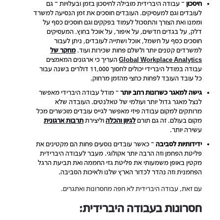
חיסכון
– עבודה היברידית מובילה לחיסכון בזמן ובעלויות – גם
לעובדים וגם למעסיקים. העובדים חוסכים את זמן הנסיעה למשרד
וממנו ואת הצורך והתסכול לעמוד בפקקים וגם חוסכים כסף על
דלק, על בגדים חדשים, על איפור, על אוכל בחוץ. המעסיקים
חוסכים כסף על חשמל, אוכל ושתייה לעובדים, ניתן לעבור
למשרדים קטנים יותר ולשלם פחות שכירות ועוד.
מחקר של
Global Workplace Analytics
העריך כי ארגונים המאמצים
עבודה במודל היברידי יכולים לחסוך 11,000 דולרים בשנה עבור
כל עובד העובד לפחות כחצי מהזמן מרחוק.
גישה למאגר כשרונות רחב יותר
– מודל עבודה היברידי מאפשר
לנצל מאגר גדול יותר ועולמי של טאלנטים. העובדה שלא
מרותקים למקום עבודה פיזי מאפשר לגייס עובדים מוכשרים מכל
מקום בעולם. זה גם תורם
לגיוון והכלה
וליצירת
תרבות ארגונית
עשירה יותר.
ידידותיות לסביבה
– כאשר עובדים נוסעים פחות הם מקטינים את
פליטת הפחמן וזה הרבה יותר אקולוגי. מעבר לעבודה היברידית
מקטין באופן משמעותי את פליטת גזי החממה ואת תביעת הרגל
הפחמנית וזה נהדר לכדור הארץ שלנו ולאיכות הסביבה.
עם זאת, עבודה היברידית לא חפה מחסרונות ואתגרים.
חסרונות בעבודה היברידית: