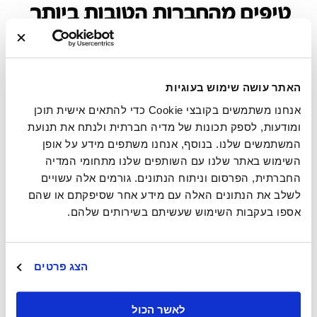
טיפים מהחברות הטובות ביותר
בעולם לעבוד בהן ליישום
עבודה היברידית
האתר עושה שימוש בעוגיות
כך ארגונים הנמנים עם
רשימת החברות הטובות ביותר לעבוד בהן
משלבים בהצלחה עבודה היברידית:
אנחנו משתמשים בקובצי Cookie כדי להתאים אישית תוכן
ומודעות, לספק תכונות של מדיה חברתית ולנתח את תנועת
בחברת התוכנה
Atlassian
, שיש לה סניפים ברחבי העולם,
מאפשרים עבודה היברידית, כך שאין חובה להגיע למשרד אך
המשתמשים שלנו. בנוסף, אנחנו משתפים מידע על אופן
מחייבים את העובדים לחלוק שעות עבודה דומות – מינימום 4
השימוש באתר שלנו עם השותפים שלנו מתחומי המדיה
שעות של זמן שיתוף פעולה, גם אם זה מרחוק. בנוסף, החברה
החברתית, הפרסום וניתוח הנתונים. גורמים אלה עשויים
הקימה צוות ייעוץ שיתמוך בעבודה ההיברידית ויספק משוב ועצות
לשלב את הנתונים האלה עם מידע אחר שסיפקתם או שהם
לגבי מדיניות עבודה בפורמט ההיברידי ושיבטיח שכל עובד יהיה
חלק מתהליכי קבלת החלטות.
אספו בעקבות השימוש שעשיתם בשירותים שלהם.
הצג פרטים
לאשר הכול