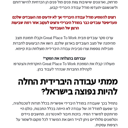
מרחוק, וארגונים שישיבות צוות פנים מול פנים הן הכרחיות להישרדותם
ולשגשוגם יתעדפו מודל עבודה היברידי קבוע.
רוצים להטמיע מודל עבודה היברידי אך לא יודעים מה העובדים שלכם
מעדיפים? עובדים כבר במודל היברידי ורוצים לעקוב אחר רמת שביעות
הרצון של העובדים?
ערכו סקר עובדים מבית Great Place To Work וקבלו תמונת מצב
מהימנה של מצב העובדים בארגון שלכם. השוו את הביצועים לחברות
מובילות נוספות וצרו סביבית עבודה היברידית מוצלחת ובת קיימא.
עברתם בהצלחה את הסקר?
מעולה! קבלו את הסמכתGreat Place To Work ‎ היוקרתית והצטרפו
לקהילת החברות שנהדר לעבוד בהן.
ממתי עבודה היברידית החלה
להיות נפוצה בישראל?
נתחיל בכך שעבודה במודל היברידי אפשרית בכלל תודות לטכנולוגיה,
כך שפעם למודל זה של עבודה לא הייתה בכלל התכנות, כולם היי
מרותקים למשרד הפיזי. בזכות חיבור לאינטרנט, מחשבים ניידים
וטלפונים סלולריים ניתן לנייד היום את המשרד לכל מקום ולשמור על
רציפות עסקית.