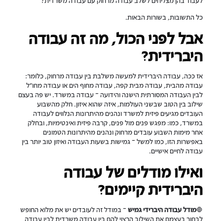
לעבוד בהן מצליחים לשלב עבודה מרחוק עם עבודה משרדית?
כל התשובות, בשורות הבאות…
אבל לפני הכול, מה זה עבודה
היברידית?
אז ככה, עבודה היברידית למעשה משלבת בין עבודה מרחוק, כלומר:
עבודה מהבית, עבודה מבית קפה, עבודה מחוף הים או עבודה מחו"ל
לבין העבודה המסורתית הישנה והידועה – עבודה במשרד. יש פה בעצם
שילוב בין הטוב שבשני העולמות, איזה שהוא איזון. חלק מהשבוע
העובדים מגיעים פיזית למשרד ונהנים מהיתרונות הנלווים לעבודה
במשרד, כמו: מפגש פנים מול פנים, קרבה פיזית ואינטימיות, ובחלק
אחר מימות השבוע עובדים מרחוק ונהנים מהיתרונות הטמונים
באפשרות הזו, כמו למשל – גמישות בשעות העבודה ואיזון טוב יותר בין
עבודה לחיים אישיים.
ואילו מודלים של עבודה
היברידית קיימים?
🛑
מודל עבודה היברידי גמיש
– במודל זה לעובדים יש את מלוא החופש
לבחור בעצמם את השילוב הרצוי להם בין עבודה משרדית לבין עבודה