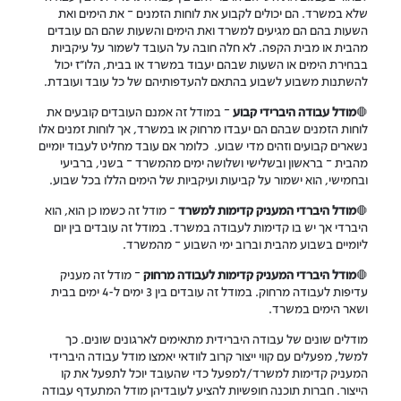
שלא במשרד. הם יכולים לקבוע את לוחות הזמנים – את הימים ואת
השעות בהם הם מגיעים למשרד ואת הימים והשעות שהם הם עובדים
מהבית או מבית הקפה. לא חלה חובה על העובד לשמור על עיקביות
בבחירת הימים או השעות שבהם יעבוד במשרד או בבית, הלו"ז יכול
להשתנות משבוע לשבוע בהתאם להעדפותיהם של כל עובד ועובדת.
🛑
מודל עבודה היברידי קבוע
– במודל זה אמנם העובדים קובעים את
לוחות הזמנים שבהם הם יעבדו מרחוק או במשרד, אך לוחות זמנים אלו
נשארים קבועים וזהים מדי שבוע. כלומר אם עובד מחליט לעבוד יומיים
מהבית – בראשון ובשלישי ושלושה ימים מהמשרד – בשני, ברביעי
ובחמישי, הוא ישמור על קביעות ועיקביות של הימים הללו בכל שבוע.
🛑
מודל היברדי המעניק קדימות למשרד
– מודל זה כשמו כן הוא, הוא
היברדי אך יש בו קדימות לעבודה במשרד. במודל זה עובדים בין יום
ליומיים בשבוע מהבית וברוב ימי השבוע – מהמשרד.
🛑
מודל היברדי המעניק קדימות לעבודה מרחוק
– מודל זה מעניק
עדיפות לעבודה מרחוק. במודל זה עובדים בין 3 ימים ל-4 ימים בבית
ושאר הימים במשרד.
מודלים שונים של עבודה היברידית מתאימים לארגונים שונים. כך
למשל, מפעלים עם קווי ייצור קרוב לוודאי יאמצו מודל עבודה היברידי
המעניק קדימות למשרד/למפעל כדי שהעובד יוכל לתפעל את קו
הייצור. חברות תוכנה חופשיות להציע לעובדיהן מודל המתעדף עבודה