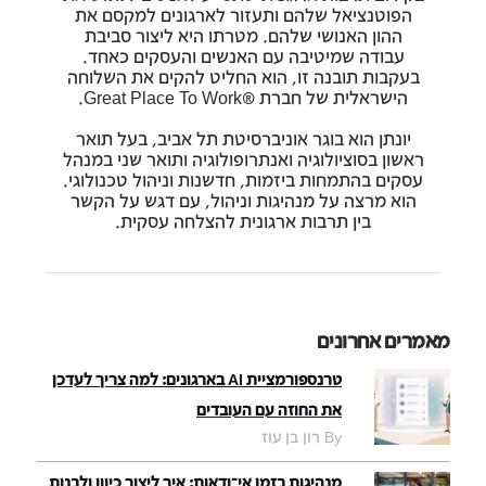
הפוטנציאל שלהם ותעזור לארגונים למקסם את
ההון האנושי שלהם. מטרתו היא ליצור סביבת
עבודה שמיטיבה עם האנשים והעסקים כאחד.
בעקבות תובנה זו, הוא החליט להקים את השלוחה
הישראלית של חברת ®Great Place To Work.
יונתן הוא בוגר אוניברסיטת תל אביב, בעל תואר
ראשון בסוציולוגיה ואנתרופולוגיה ותואר שני במנהל
עסקים בהתמחות ביזמות, חדשנות וניהול טכנולוגי.
הוא מרצה על מנהיגות וניהול, עם דגש על הקשר
בין תרבות ארגונית להצלחה עסקית.
מאמרים אחרונים
טרנספורמציית AI בארגונים: למה צריך לעדכן
את החוזה עם העובדים
By רון בן עוז
מנהיגות בזמן אי־ודאות: איך ליצור כיוון ולבנות