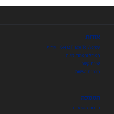
אודות
®Great Place To Work | אודות
המודל והמתודולוגיה
יצירת קשר
הצהרת נגישות
הסמכה
חברות מוסמכות