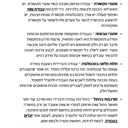
אתגרי תקשורת
– עבודה מרחוק מציבה קשיי ופערי תקשורת. יש
חשש לאי-הבנות ולבעיות בלכידות. כדי להבטיח
עבודת צוות
ושיתוף פעולה יש צורך בטכנולוגיות תקשורת טובות ויציבות, יש
להשקיע בהכשרה לגשר על פערים אלו ולשמור על תקשורת
אפקטיבית.
אתגרי אבטחה
– בעבודה ממקומות שונים ומרוחקים אבטחת
המידע והתקשורת היא דאגה ממשית. פרצות מידע והתקפות
סייבר הם רק חלק מהאיומים ויש להיערך אליהם היטב ומבעוד
מעוד. חשוב לשלב כלי תקשורת מוצפנים, לבצע עדכוני תוכנה
ולהכשיר עובדים בנושאי אבטחה והגנה על מידע רגיש.
תלות מלאה בטכנולוגיה
– עבודה היברידית נשענת במידה
עצומה על טכנולוגיה, וזה ברכה וקללה כאחד. זה אומר שהעובדים
תלויים בחיבורי חשמל ואינטרנט אמינים ובמכשירים מתפקדים.
בעיות טכניות עלולות לשבש את העבודה ולהוביל לתסכול.
מעסיקים צריכים לספק לעובדים תמיכה טכנית ומשאבים שיבטיחו
תפעול חלק.
מורכבות בניהול
– ניהול כוח עבודה היברידי הוא מורכב עוד יותר
מאשר ניהול צוות מרוחק לגמריי או צוות שעובד אך ורק במשרד.
המנהלים צריכים להיות מיומנים בתיאום לוחות זמנים משתנה,
למצוא דרכים יעילות לנטר ולהעריך ביצועים, לעקוב אחר
יעדים
בעבודה
, לטפח לכידות, תחושת מטרה ולבסס אמון.