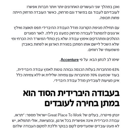
ואכן במהלך שני העשורים האחרונים יותר ויותר חברות אפשרו
לעובדיהם לעבוד גם במשרד וגם מרחוק, כאשר העובדה מרחוק הייתה
פחות תכופה.
עם תחילת מגיפת הקורונה מודל העבודה ההיברידי תפס תאוצה ואילץ
ארגונים להסתגל לעבודה מרחוק כמעט בין לילה. לאור הסגרים
ההולכים ומתהדקים אימוץ עבודה שלא בין כותלי המשרד היה הכרחי ומי
שלא השכיל ליישם אותו הסתכן בסגירת הארגון או לפחות באובדן
משמעותי של רווחים.
שימו לב לנתון הבא: על פי
Accenture
,
63% מהחברות בעלות הכנסה גבוהה נוטות לאמץ עבודה היברידית,
בעוד שכמעט 70% מהחברות עם צמיחה שלילית או ללא צמיחה כלל
אינן מציעות לעובדיהן מודל עבודה היברידי.
בעבודה היברידית הסוד הוא
במתן בחירה לעובדים
יונתן פייטרה, בעלים של Great Place To Work ישראל מספר: "תראו,
עבודה היברידית אינה אפשרית בכל ארגון, ובמציאות, אולי תתפלאו, יש
לא מעט עובדים שמעדיפים לקום בבוקר וללכת למקום העבודה שלהם