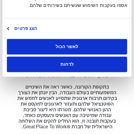
אספו בעקבות השימוש שעשיתם בשירותים שלהם.
הצג פרטים
יונתן פייטרה
לאשר הכול
יונתן פייטרה, מייסד Great Place To Work® Israel
התחיל את דרכו בעולם השיווק ומילא תפקידים
ניהוליים בכירים בחברות גלובליות מובילות כמו
לדחות
קוקה-קולה, נסטלה ויוניליוור. במהלך הקריירה שלו
נחשף לתרבויות עבודה מגוונות ומעשירות.
בתקופת הקורונה, כאשר ראה את השינויים
המשמעותיים בעולם העבודה, הבין יונתן את הצורך
בקידום תרבות ארגונית שתסייע לאנשים לממש את
הפוטנציאל שלהם ותעזור לארגונים למקסם את
ההון האנושי שלהם. מטרתו היא ליצור סביבת
עבודה שמיטיבה עם האנשים והעסקים כאחד.
בעקבות תובנה זו, הוא החליט להקים את השלוחה
הישראלית של חברת ®Great Place To Work.