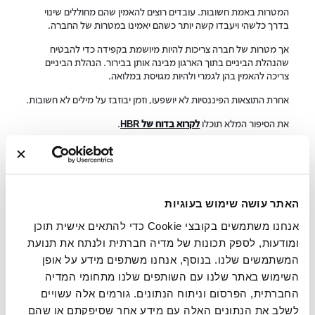
המטרות באמת חשובות. עובדים רוצים להאמין שהם מחוללים שינוי
בדרך כלשהי ויעבדו קשה יותר כשהם יאמינו במטרות של החברה.
אך מטרות של חברה צריכות להיות מיושמת בקפידה כדי להבטיח
שהנהלת הביניים בתוך הארגון מבינה אותן בבירור. הנהלת הביניים
צריכה להאמין בהן לגמרי ולהיות מגויסת במלואה.
אחרת התוצאות הפיננסיות לא יושפעו, וזמן יבוזבז על מילים לא חשובות.
את הסיפור המלא תוכלו
לקרוא בדוח של HBR
.
אפשר למדוד את המטרות
בעבודה
האתר עושה שימוש בעוגיות
האם אתם עובדים עם תחושה של בהירות ומטרות בעבודה? באמצעות
Get Certified™‎ יחד עם Great Place To Work, בעזרת סקר עובדים
אנחנו משתמשים בקובצי Cookie כדי להתאים אישית תוכן
Trust Index™‎ המסתמך על מחקר, למדו איך התרבות הארגונית
ומודעות, לספק תכונות של מדיה חברתית ולנתח את תנועת
שלכם מורכבת ואיך תוכלו ליצור מטרות נוספת.
המשתמשים שלנו. בנוסף, אנחנו משתפים מידע על אופן
השימוש באתר שלנו עם השותפים שלנו מתחומי המדיה
החברתית, הפרסום וניתוח הנתונים. גורמים אלה עשויים
לשלב את הנתונים האלה עם מידע אחר שסיפקתם או שהם