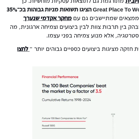
יובית
מתורגמת גם לתוצאות עסקיות מוחשיות. כך
חברות שקיבלו את ההסמכה של Great Place To Work הציגו תשואות מניות גבוהות בכ־35%
ממצאים שמתיישבים גם עם
מחקר אקדמי שנערך
ק בין תרבות צוות לבין ביצועים וצמיחה ארגונית, מה
סטרטגיה, אלא מנוע צמיחה בפני עצמו.
 חזקה מציגות ביצועים כספיים גבוהים יותר –
לחצו