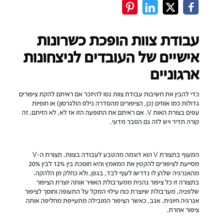
עבודת צוות הופכת כשרונות
אישיים של העובדים לניצחונות
ארגוניים
כדי להבין את חשיבות עבודת צוות נסו להיזכר אם ראיתם להקת ציפורים
גדולות כמו אווזים (כן, הציפורים מהסדרה נילס הולגרסון) או חופיות
עפים בצורת האות V. אם ראיתם את התופעה הזו אז לא, לא הזיתם, זה
קורה תדיר ויש לזה גם הסבר מדעי.
המעוף בתצורת V הוא דוגמה מהטבע לעבודה בצוות. תצורת ה-V
מסייעת לציפורים להקטין את המאמץ והיא חוסכת בין 12% לבין 20%
מהאנרגיה שלהן לו נדרשו לעוף לבד, בגפן, ולא כחלק מן הלהקה.
בתצורה זו כל ציפור נהנית ממערבולת האוויר אותה יוצרת הציפור
שלפניה, מערבולת שיוצרת כוח עילוי המקל על התעופה וחוסך לציפור
אנרגיה חיונית. אגב, כאשר הציפור המובילה מתעייפת מחליפה אותה
ציפור אחרת.