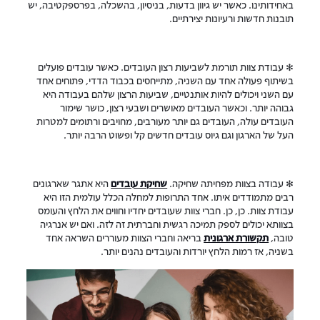
באחידותינו. כאשר יש גיוון בדעות, בניסיון, בהשכלה, בפרספקטיבה, יש
תובנות חדשות ורעיונות יצירתיים.
✻ עבודת צוות תורמת לשביעות רצון העובדים. כאשר עובדים פועלים
בשיתוף פעולה אחד עם השניה, מתייחסים בכבוד הדדי, פתוחים אחד
עם השני ויכולים להיות אותנטיים, שביעות הרצון שלהם בעבודה היא
גבוהה יותר. וכאשר העובדים מאושרים ושבעי רצון, כושר שימור
העובדים עולה, העובדים גם יותר מעורבים, מחויבים ורתומים למטרות
העל של הארגון וגם גיוס עובדים חדשים קל ופשוט הרבה יותר.
✻ עבודה בצוות מפחיתה שחיקה.
שחיקת עובדים
היא אתגר שארגונים
רבים מתמודדים איתו. אחד התרופות למחלה הכלל עולמית הזו היא
עבודת צוות. כן, כן. חברי צוות שעובדים יחדיו וחווים את הלחץ והעומס
בצוותא יכולים לספק תמיכה רגשית וחברתית זה לזה. ואם יש אנרגיה
טובה,
תקשורת ארגונית
בריאה וחברי הצוות מעוררים השראה אחד
בשניה, אז רמות הלחץ יורדות והעובדים נהנים יותר.