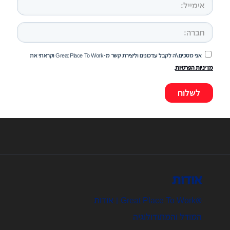
אני מסכים\ה לקבל עדכונים וליצירת קשר מ-Great Place To Work וקראתי את
מדיניות הפרטיות
.
אודות
®Great Place To Work | אודות
המודל והמתודולוגיה