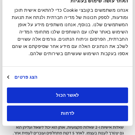
האתר עושה שימוש בעוגיות
אנחנו משתמשים בקובצי Cookie כדי להתאים אישית תוכן
ומודעות, לספק תכונות של מדיה חברתית ולנתח את תנועת
המשתמשים שלנו. בנוסף, אנחנו משתפים מידע על אופן
בתמונה:
עובדי
חברת Ultimate Software עובדים בצוות גם מחוץ
השימוש באתר שלנו עם השותפים שלנו מתחומי המדיה
לשעות העבודה וכובשים את פסגת הר ויטני בקליפורניה.
החברתית, הפרסום וניתוח הנתונים. גורמים אלה עשויים
בנוסף, חברת Ultimate Software משתמשת גם ברובוטים הנשלטים
לשלב את הנתונים האלה עם מידע אחר שסיפקתם או שהם
מרחוק, עליהם מותקנים אייפדים, כדי לאפשר לעובדים מרחוק
אספו בעקבות השימוש שעשיתם בשירותים שלהם.
להשתתף ולהשתלב בפגישות. דרך FaceTime מקרינים את הפנים של
העובד מרחוק באייפד שעל הרובוט, וכך מתאפשרות שיחות פנים מול
פנים עם עובדים אחרים בחדר הישיבות המרוחק.
הצג פרטים
תוכנית נפלאה נוספת לחיזוק עבודת צוות ולהעצמת הקשרים האישיים
בין העובדים רואים בחברת Hilti, מוסמכת Great Place To Work,
לאשר הכול
המונה 32,000 עובדים בלמעלה מ-120 מדינות ברחבי העולם. היא
הנהיגה תוכנית הנקראת "Culture Walk", הפועלת בסגנון של ספיד
דייט, מעין הכרויות לעובדים. זה עוזר לצוותים לפנות זמן כדי להכיר
לדחות
אחד את השניה. העובדים מסתדרים בזוגות, שניים-שניים בתור, והם
יוצאים לטיול. לכל חבר צוות יש ארבע שאלות לשאול את עמיתו – 2
שאלות אישיות ו-2 שאלות מקצועיות, אותן הוא יכול לשאול ועליהן הוא
גם יצטרך לענות בעצמו. לאחר 5 דקות מתחלפים ועוברים לעמית אחר.