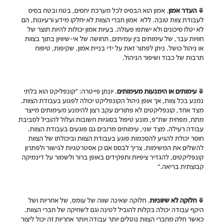
⤋ העדר אמון
. אמון הוא הבסיס לכל מערכת יחסים, בטח ובטח בסיס
לעבודת צוות טובה. ללא אמון חברי הצוות לא יחלקו מידע ורעיונות, הם
לא יטלו סיכונים ולא ישתפו פעולה. בעיות אמון יכולות להיות תוצר של
חוויות עבר, של עימותים בין עמיתים, תחושה של אי-שיוויון בתוך בצוות
או ניהול כושל. ניתן לפתור זאת על ידי בניית אמון, שקיפות, טיפוח
תרבות של כבוד ושיפור הניהול.
⤋ עימותים או הימנעות מעימותים
. יונתן פייטרה: "קונפליקט הוא בלתי
נמנע בכל צוות, אך אופן ניהול הקונפליקט יכולה לפגוע בעבודת הצוות.
מצד אחד, קונפליקטים לא פתורים עקב רצון להימנע מעימותים מייצר
מתח, מפחית שת"פ, מונע טיפול בסוגיות חשובות ועלול להוביל לסביבת
עבודה רעילה. מצד שני, עימותים מרובים גם פוגעים בעבודת הצוות.
חוסר יכולת להגיע להסכמות פוגע בעבודת הצוות וביכולתו של הצוות
להשלים את המשימות. צריך לבסס אם כן אסטרטגיות לגישור ולפתרון
קונפליקטים, להגדיר ציפיות ותפקידים באופן ברור ולשמור על דינמיקה
קבוצתית בריאה."
⤋ חלוקה לא שיווניות
. חלוקה שאינה שווה של עומס, של אחריות ושל
היקף עבודה יכולה בקלות להוביל לטינה וגם לשחיקה של חברי הצוות.
כאשר חלק מחברי הצוות נוטלים יותר עבודה ויותר אחריות זה יכול ליצור