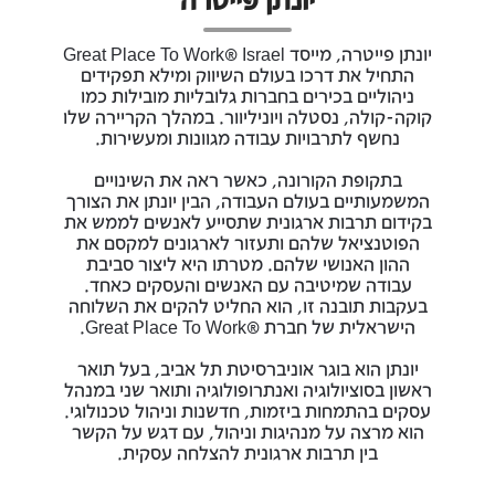
יונתן פייטרה, מייסד Great Place To Work® Israel
התחיל את דרכו בעולם השיווק ומילא תפקידים
ניהוליים בכירים בחברות גלובליות מובילות כמו
קוקה-קולה, נסטלה ויוניליוור. במהלך הקריירה שלו
נחשף לתרבויות עבודה מגוונות ומעשירות.
בתקופת הקורונה, כאשר ראה את השינויים
המשמעותיים בעולם העבודה, הבין יונתן את הצורך
בקידום תרבות ארגונית שתסייע לאנשים לממש את
הפוטנציאל שלהם ותעזור לארגונים למקסם את
ההון האנושי שלהם. מטרתו היא ליצור סביבת
עבודה שמיטיבה עם האנשים והעסקים כאחד.
בעקבות תובנה זו, הוא החליט להקים את השלוחה
הישראלית של חברת ®Great Place To Work.
יונתן הוא בוגר אוניברסיטת תל אביב, בעל תואר
ראשון בסוציולוגיה ואנתרופולוגיה ותואר שני במנהל
עסקים בהתמחות ביזמות, חדשנות וניהול טכנולוגי.
הוא מרצה על מנהיגות וניהול, עם דגש על הקשר
בין תרבות ארגונית להצלחה עסקית.