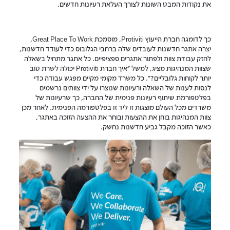
את נקודות המבט השונות לצורך העלאת רעיונות חדשים.
כך לדומגה חברת הייעוץ Protiviti, מוסמכת Great Place To Work,
יצרה אתגר חדשנות לעובדים שלה ברחבי הגלובוס כדי לעודד חדשנות,
לחזק עבודת צוות ולפתור אתגרים ספציפיים. כל אתגר מתחיל בשאלה
שצוות המנהיגות מציג, למשל "איך חברת Protiviti יכולה לשרת טוב
יותר לקוחות גלובליים?". כל משרד מקומי מקיים מפגש עבודה כדי
לנסות לענות של השאלה ורעיונות שנוצרו על ידי צוותים נרשמים
בפלטפורמת שיתוף רעיונות פנימית של החברה, כך שרעיונות של
משרדים מכל העולם מוצגות זו ליד זו בפלטפורמה הפנימית. לאחר מכן
צוות המנהיגות בוחן את ההצעות ובוחר את ההצעה הזוכה באתגר,
כאשר הזוכה מקבל גביע חדשנות נחשק.