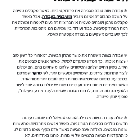
✻ עבודת צוות טובה מגבירה את פרודוקטיביות. כאשר מקבלים טפיחה
על השכם מהבוס זה אמנם מגביר
מוטיבציה בעבודה
, אבל כאשר
מקבלים פרגון ושבחים מעמית או חבר צוות זה נעים לא פחות ומעלה את
רמת הפרודוקטיביות. כבוד ועידוד בין עמיתים הם מהסיבות המרכזיות
לכך שעובדים משקיעים בעבודה אקסטרה מאמץ.
✻ עבודה בצוות משפרת את כושר פתרון הבעיות. "מאחורי כל רעיון טוב
יש צוות איכותי. כך המדע מתקדם למשל. כאשר אנשים מביאים את
הידע, ניסיון החיים שלהם והכישורים שלהם ומשחקים בהם, הם יכולים
ליצור פתרונות יצירתיים, שימושיים ומעשיים יותר. לפי
מחקר
שפורסם
בכתב עת בתחום הפסיכולוגיה מוחות רבים טובים יותר ממוח אחד.
כאשר מאחדים מוחות ביחד ועובדים בצוות יש יכולת גבוהה יותר ליצור
ולאמץ תגובות נכונות, לדחות תגובות שגויות ולעבד מידע ביעילות",
מוסיף יונתן פייטרה.
✻ יכולת עבודה בצוות מגדילה את הפוטנציאל לחדשנות. רעיונות
חדשים נולדים בסביבות הטרוגניות, כאשר אנשים מתרבויות ומתעשיות
שונות נפגשים. הצלחה אינה מגיעה כאשר אדם מקיף עצמו בדומים לו,
כי התקדמות מגיעה בתנאים של אי נוחות, כוחנו באחדותינו, לא