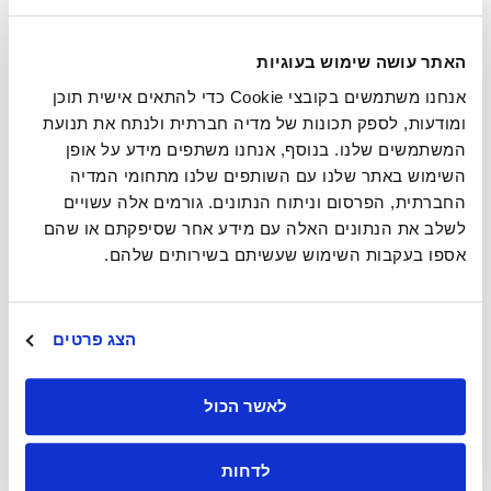
האתר עושה שימוש בעוגיות
אנחנו משתמשים בקובצי Cookie כדי להתאים אישית תוכן
יונתן פייטרה
ומודעות, לספק תכונות של מדיה חברתית ולנתח את תנועת
המשתמשים שלנו. בנוסף, אנחנו משתפים מידע על אופן
יונתן פייטרה, מייסד Great Place To Work® Israel
השימוש באתר שלנו עם השותפים שלנו מתחומי המדיה
התחיל את דרכו בעולם השיווק ומילא תפקידים
החברתית, הפרסום וניתוח הנתונים. גורמים אלה עשויים
ניהוליים בכירים בחברות גלובליות מובילות כמו
לשלב את הנתונים האלה עם מידע אחר שסיפקתם או שהם
קוקה-קולה, נסטלה ויוניליוור. במהלך הקריירה שלו
אספו בעקבות השימוש שעשיתם בשירותים שלהם.
נחשף לתרבויות עבודה מגוונות ומעשירות.
בתקופת הקורונה, כאשר ראה את השינויים
המשמעותיים בעולם העבודה, הבין יונתן את הצורך
בקידום תרבות ארגונית שתסייע לאנשים לממש את
הצג פרטים
הפוטנציאל שלהם ותעזור לארגונים למקסם את
ההון האנושי שלהם. מטרתו היא ליצור סביבת
עבודה שמיטיבה עם האנשים והעסקים כאחד.
לאשר הכול
בעקבות תובנה זו, הוא החליט להקים את השלוחה
הישראלית של חברת ®Great Place To Work.
לדחות
יונתן הוא בוגר אוניברסיטת תל אביב, בעל תואר