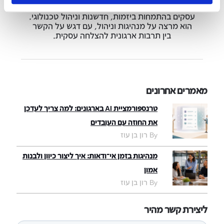
ראשון בסוציולוגיה ואנתרופולוגיה ותואר שני במנהל
עסקים בהתמחות ביזמות, חדשנות וניהול טכנולוגי.
הוא מרצה על מנהיגות וניהול, עם דגש על הקשר
בין תרבות ארגונית להצלחה עסקית.
מאמרים אחרונים
טרנספורמציית AI בארגונים: למה צריך לעדכן
את החוזה עם העובדים
By רון בן עוז
מנהיגות בזמן אי־ודאות: איך ליצור כיוון ולבנות
אמון
By רון בן עוז
ליצירת קשר מהיר