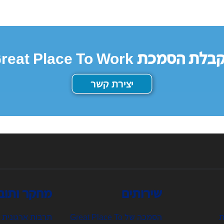
ת הסמכת Great Place To Work
יצירת קשר
שירותים
מחקר ותוב
ת
הסמכה של Great Place To
תרבות ארגונית