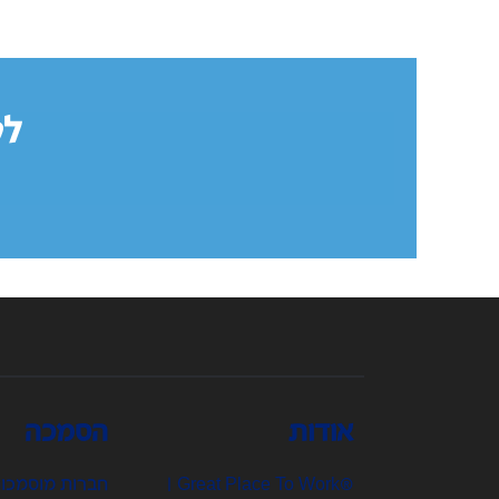
לקבל
אודות
הסמכה
®Great Place To Work |
חברות מוסמכו