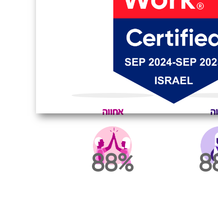
וה
אחווה
88
8