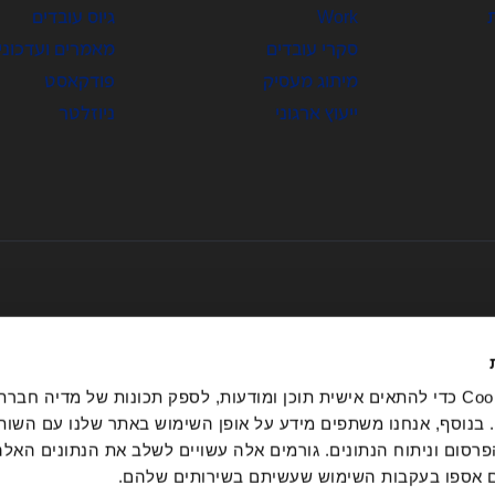
Work
גיוס עובדים
סקרי עובדים
מאמרים ועדכוני
מיתוג מעסיק
פודקאסט
ייעוץ ארגוני
ניוזלטר
אנחנו משתמשים בקובצי Cookie כדי להתאים אישית תוכן ומודעות, לספק תכונות של מדיה 
בנוסף, אנחנו משתפים מידע על אופן השימוש באתר שלנו עם השות
מדיניות בנושא זהות מותג
סום וניתוח הנתונים. גורמים אלה עשויים לשלב את הנתונים האל
®Great Place To Work כל הזכויות שמורות.
סכם מוצרים ושירותים
 אספו בעקבות השימוש שעשיתם בשירותים שלהם.