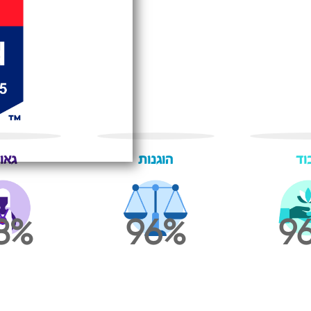
וד
הוגנות
גאו
8
96
9