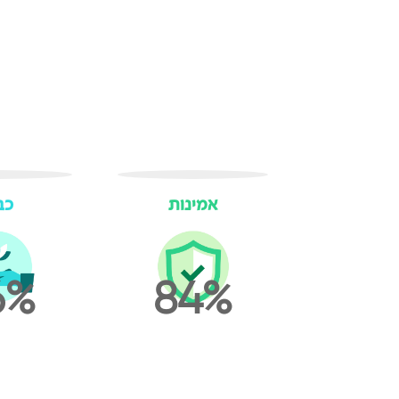
אמינות
כב
6
84