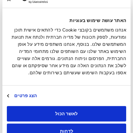
המטרה שלנו היא לספק פתרונות עסקיים חיוניים ברחבי
העולם וליצור ערך בר-קיימא לטווח ארוך לטובת כל בעלי
העניין שלנו. אנו פועלים ב-33 מדינות ושואפים לספק שירות
האתר עושה שימוש בעוגיות
כולל ללקוחות שלנו על ידי איתור, איחוד ואספקת פריטים
אנחנו משתמשים בקובצי Cookie כדי להתאים אישית תוכן
חיוניים לעסק. אסטרטגיית הצמיחה שלנו היא כזו שמספקת
ומודעות, לספק תכונות של מדיה חברתית ולנתח את תנועת
צמיחה אורגנית מתמשכת, שיפורים במודל התפעול, גידול
המשתמשים שלנו. בנוסף, אנחנו משתפים מידע על אופן
באמצעות רכישות ושילוב הקיימות כחלק חיוני מהמשוואה
השימוש באתר שלנו עם השותפים שלנו מתחומי המדיה
באמצעות שרשראות אספקה אחראיות, השקעה בכוח עבודה
החברתית, הפרסום וניתוח הנתונים. גורמים אלה עשויים
אמינות
מגוון, פעולה לשינויי אקלים ומתן פתרונות ברי-קיימא
לשלב את הנתונים האלה עם מידע אחר שסיפקתם או שהם
כבוד
אספו בעקבות השימוש שעשיתם בשירותים שלהם.
הוגנות
93
גאווה
89
הצג פרטים
אחווה
91
לאשר הכול
91
95
לדחות