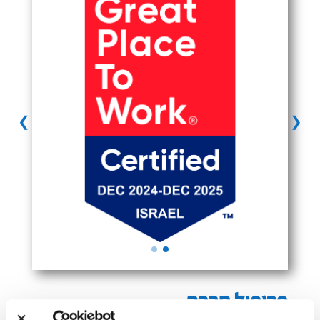
❯
❮
פרופיל חברה