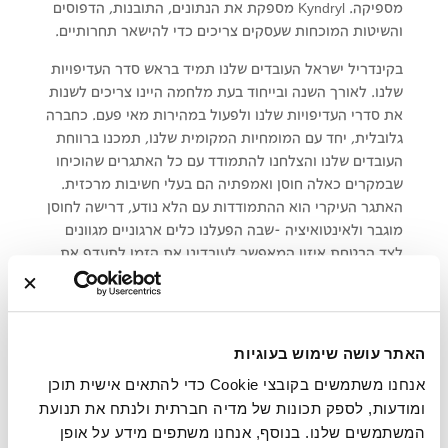
מספיקה. Kyndryl מספקת את הנתונים, התובנות, הדפוסים
והשיטות המוכחות שעסקים צריכים כדי להישאר תחרותיים.
בקינדריל ישראל העובדים שלנו תמיד בראש סדר העדיפויות
שלנו. לאורך השנה ובייחוד בעת מלחמה היינו צריכים לשנות
את סדרי העדיפויות שלנו ולפעול במהירות מאי פעם. כחברה
גלובלית, יחד עם המומחיות המקומית שלנו, תמכנו ברווחת
העובדים שלנו והצלחנו להתמודד עם כל האתגרים שהוכיחו
שבמקרים כאלה חוסן ואמפתיה הם בעלי חשיבות מרכזית.
האתגר העיקרי הוא ההתמודדות עם הלא נודע, דרישה לחוסן
מוגבר ולאינטואיציה -שבה הפעלנו כלים ארגוניים מגוונים
לצד הבטחת איזון המאפשר לעובדינו את הזמן לתעדף את
רווחתם הנפשית ולטפל באחריותם המשפחתית, תוך שמירה
על מחויבות לספק תמיכה יוצאת דופן ללקוחותינו.
העובדים שלנו אומרים עלינו:
האתר עושה שימוש בעוגיות
היגדים נבחרים
אנחנו משתמשים בקובצי Cookie כדי להתאים אישית תוכן
ומודעות, לספק תכונות של מדיה חברתית ולנתח את תנועת
אנשים כאן מקבלים יחס הוגן ללא קשר לאוריינטציה המינית שלהם
100%
המשתמשים שלנו. בנוסף, אנחנו משתפים מידע על אופן