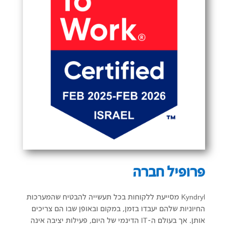
פרופיל חברה
Kyndryl מסייעת ללקוחות בכל תעשייה להבטיח שהמערכות
החיוניות שלהם יעבדו בזמן, במקום ובאופן שבו הם צריכים
אותן. אך בעולם ה-IT הדינמי של היום, פעילות יציבה אינה