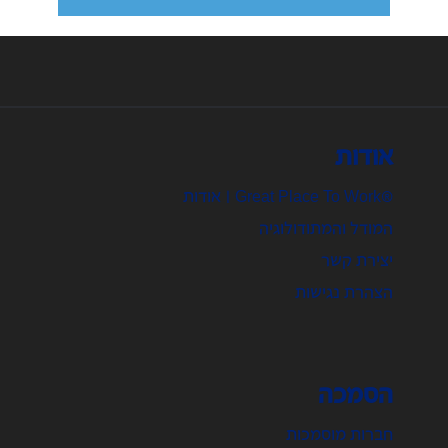
אודות
®Great Place To Work | אודות
המודל והמתודולוגיה
יצירת קשר
הצהרת נגישות
הסמכה
חברות מוסמכות