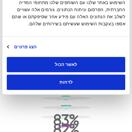
השימוש באתר שלנו עם השותפים שלנו מתחומי המדיה
האנשים כאן מקבלים יחס הוגן ללא קשר לגזע שלהם
החברתית, הפרסום וניתוח הנתונים. גורמים אלה עשויים
99%
לשלב את הנתונים האלה עם מידע אחר שסיפקתם או שהם
אספו בעקבות השימוש שעשיתם בשירותים שלהם.
זהו מקום שבטוח לעבוד בו מבחינה פיזית
98%
כשאתה/את מצטרף/מצטרפת לחברה, נותנים לך להרגיש שאתה/את
הצג פרטים
מתקבל/מתקבלת בברכה
95%
לאשר הכול
האנשים כאן מקבלים יחס הוגן ללא קשר למגדר שלהם
94%
לדחות
אני מרגיש/מרגישה טוב לגבי הדרכים שבהן אנחנו תורמים לקהילה
אמינות
94%
כבוד
הוגנות
83
גאווה
82
אחווה