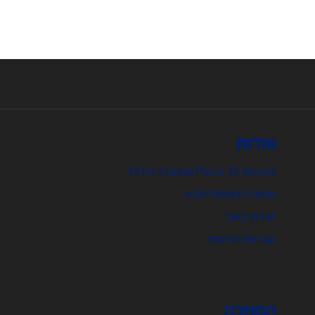
אודות
®Great Place To Work | אודות
המודל והמתודולוגיה
יצירת קשר
הצהרת נגישות
הסמכה