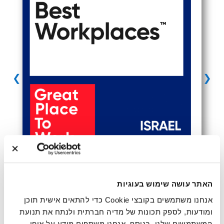
❯
❮
האתר עושה שימוש בעוגיות
פרופיל חברה
אנחנו משתמשים בקובצי Cookie כדי להתאים אישית תוכן
ומודעות, לספק תכונות של מדיה חברתית ולנתח את תנועת
LinearB היא פלטפורמת פרודוקטיביות הנדסית עבור ארגוני
המשתמשים שלנו. בנוסף, אנחנו משתפים מידע על אופן