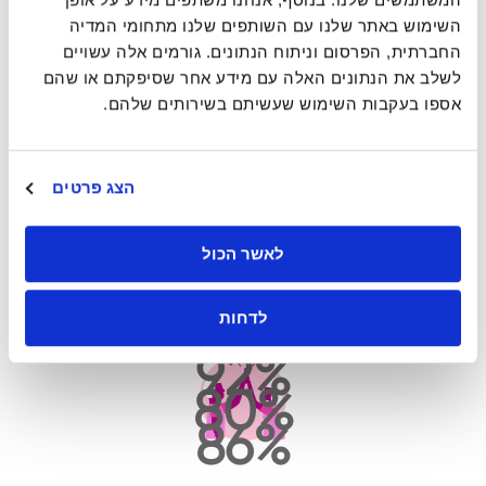
הנדסה ופיתוח בשוק הביניים (mid-market) ובמגזר הארגוני
השימוש באתר שלנו עם השותפים שלנו מתחומי המדיה
(enterprise). מנהלי פיתוח והנדסה משתמשים ב-LinearB
החברתית, הפרסום וניתוח הנתונים. גורמים אלה עשויים
כדי לחקור את הנתונים שלהם באמצעות סוכן בינה
לשלב את הנתונים האלה עם מידע אחר שסיפקתם או שהם
מלאכותית (AI agent), למדוד ביצועים לאורך כל מחזור
אספו בעקבות השימוש שעשיתם בשירותים שלהם.
החיים של אספקת התוכנה (software delivery lifecycle),
ולפעול על סמך מה שהנתונים מראים באמצעות בניית
מדיניות פיקוח וניהול (governance policies) וסוכני AI
אמינות
הצג פרטים
ישירות לתוך Git.
כבוד
לאשר הכול
הוגנות
79
גאווה
לדחות
81
אחווה
92
80
86