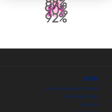
88
90
92
אודות
®Great Place To Work | אודות
המודל והמתודולוגיה
יצירת קשר