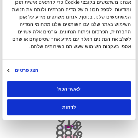
אנחנו משתמשים בקובצי Cookie כדי להתאים אישית תוכן
מור בית השקעות הוא בית השקעות ציבורי הנסחר בבורסה
ומודעות, לספק תכונות של מדיה חברתית ולנתח את תנועת
לניירות ערך בתל אביב, ומנהל נכסים בהיקף של מעל ל-100
המשתמשים שלנו. בנוסף, אנחנו משתפים מידע על אופן
מיליארד שקלים.
השימוש באתר שלנו עם השותפים שלנו מתחומי המדיה
למור מגוון רחב של מכשירי השקעה, בהם: קופות גמל,
החברתית, הפרסום וניתוח הנתונים. גורמים אלה עשויים
קרנות השתלמות, קרנות פנסיה, קרנות נאמנות, ניהול תיקי
לשלב את הנתונים האלה עם מידע אחר שסיפקתם או שהם
השקעות וקרנות השקעה ייעודיות למשקיעים ומשקיעות
אספו בעקבות השימוש שעשיתם בשירותים שלהם.
כשירים.
מאז הקמתו בשנת 2006, משרת מור לקוחות רבים ומגוונים
– ממשקיעות ומשקיעים פרטיים ועד גופים מוסדיים
ותאגידים. לקוחות אלה נהנים מהניסיון והידע של מחלקות
הצג פרטים
ההשקעות והמחקר של מור, ומהאסטרטגיה המגובשת
והאיתנה שגובשה במטרה לשרת את האינטרסים שלהם
אמינות
לאשר הכול
בצורה המיטבית.
כבוד
הוגנות
לדחות
91
גאווה
88
אחווה