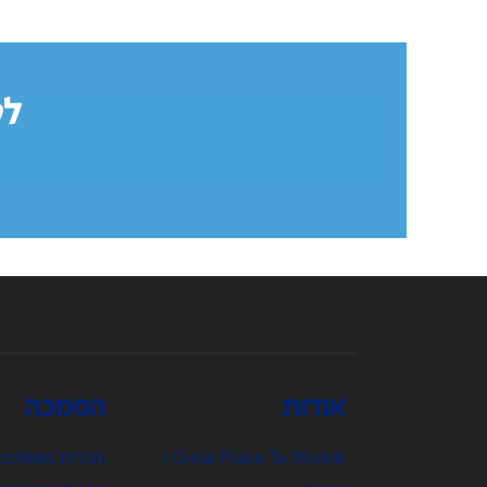
לקבל
אודות
הסמכה
®Great Place To Work |
חברות מוסמכו