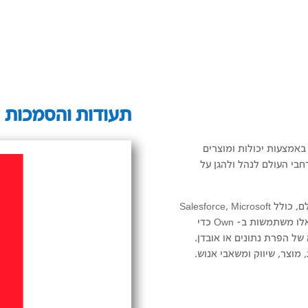
תעודות והסמכות
באמצעות יכולות ומוצרים
ה אלפי ארגונים ברחבי העולם לנהל ולהגן על
אנו פועלים במערכות האקולוגיות הגדולות ביותר של SaaS בעולם, כולל Salesforce, Microsoft
Dynamics 365 ו-ServiceNow. חברות הפועלות בפלטפורמות אלו משתמשות ב- Own כדי
של הפרת נתונים או אובדן.
מוצר, שיווק ומשאבי אנוש.