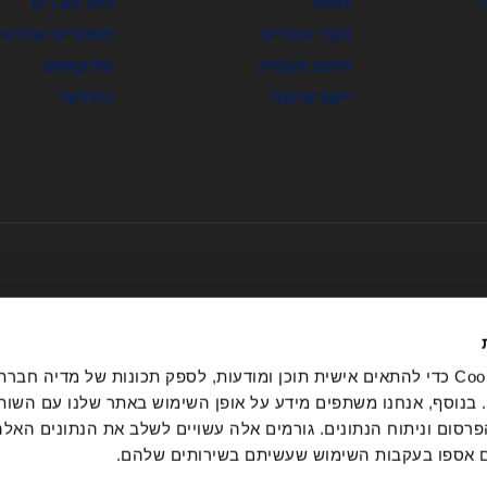
Work
גיוס עובדים
סקרי עובדים
מאמרים ועדכוני
מיתוג מעסיק
פודקאסט
ייעוץ ארגוני
ניוזלטר
אנחנו משתמשים בקובצי Cookie כדי להתאים אישית תוכן ומודעות, לספק תכונות של מדיה 
בנוסף, אנחנו משתפים מידע על אופן השימוש באתר שלנו עם השות
מדיניות בנושא זהות מותג
סום וניתוח הנתונים. גורמים אלה עשויים לשלב את הנתונים האל
®Great Place To Work כל הזכויות שמורות.
סכם מוצרים ושירותים
 אספו בעקבות השימוש שעשיתם בשירותים שלהם.