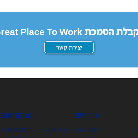
ת הסמכת Great Place To Work
יצירת קשר
שירותים
מחקר ותוב
ת
הסמכה של Great Place To
תרבות ארגונית