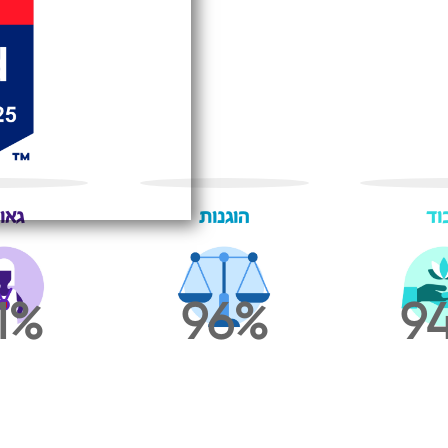
וד
הוגנות
גאו
1
96
9