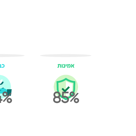
אמינות
כב
4
85