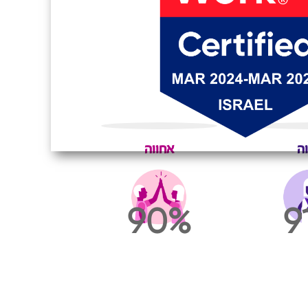
וה
אחווה
90
9