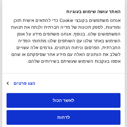
המציעים פתרונות לממירי מתח לתאים פוטו-וולטאים
ומערכות לאגירת אנרגיה.
האתר עושה שימוש בעוגיות
החברה מציעה פתרונות לאגירת אנרגיה וטעינת רכבים
אנחנו משתמשים בקובצי Cookie כדי להתאים אישית תוכן
חשמליים, מערכות ייצור מימן באנרגיה מתחדשת ועוד.
ומודעות, לספק תכונות של מדיה חברתית ולנתח את תנועת
המתקנים שלה פועלים ביותר מ-170 מדינות, כולל המפעל
המשתמשים שלנו. בנוסף, אנחנו משתפים מידע על אופן
הגדול בעולם לייצור ממירי מתח.
אמינות
השימוש באתר שלנו עם השותפים שלנו מתחומי המדיה
למידע נוסף, בקרו באתר www.sungrowpower.com.
החברתית, הפרסום וניתוח הנתונים. גורמים אלה עשויים
כבוד
לשלב את הנתונים האלה עם מידע אחר שסיפקתם או שהם
הוגנות
אספו בעקבות השימוש שעשיתם בשירותים שלהם.
89
גאווה
91
אחווה
הצג פרטים
87
93
לאשר הכול
95
לדחות