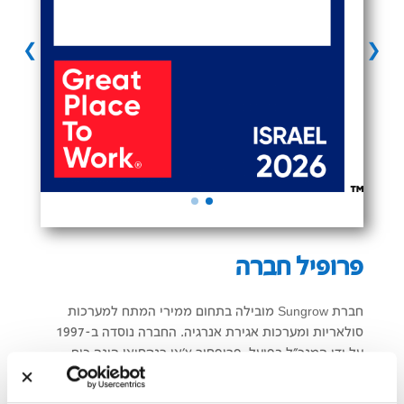
❯
❮
פרופיל חברה
חברת Sungrow מובילה בתחום ממירי המתח למערכות
סולאריות ומערכות אגירת אנרגיה. החברה נוסדה ב-1997
על ידי המנכ"ל בפועל, פרופסור צ'או רנקסיאן הינה כוח
מוביל במחקר ופיתוח של ממירי מתח סולאריים עם צוות
מו"פ ייעודי הגדול בתעשייה ובעלת מגוון רחב של מוצרים