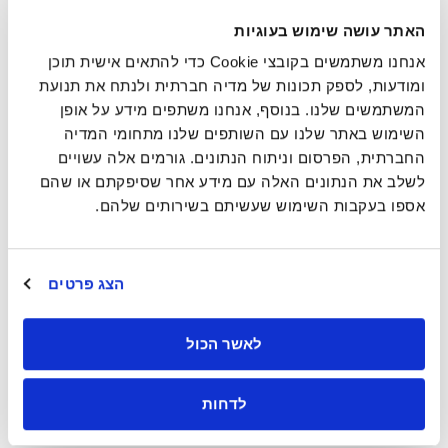
האתר עושה שימוש בעוגיות
מאז 1945, ZIM Integrated Shipping Services נחשבת
למובילה עולמית בתחום השיט במכולות, ופועלת ביותר
אנחנו משתמשים בקובצי Cookie כדי להתאים אישית תוכן
מ־90 מדינות וביותר מ־300 נמלים ברחבי העולם.
ומודעות, לספק תכונות של מדיה חברתית ולנתח את תנועת
המשתמשים שלנו. בנוסף, אנחנו משתפים מידע על אופן
ZIM היא המקום שבו חדשנות פוגשת הזדמנות. בעזרת
השימוש באתר שלנו עם השותפים שלנו מתחומי המדיה
אסטרטגיות דיגיטליות מתקדמות ומחויבות אמיתית לערכי
החברתית, הפרסום וניתוח הנתונים. גורמים אלה עשויים
ESG, יצרנו רשת יעילה וחדשנית שמספקת שירותים יציבים
לשלב את הנתונים האלה עם מידע אחר שסיפקתם או שהם
ואמינים, תוך שמירה על חוויית לקוח אישית במרכז העשייה.
אספו בעקבות השימוש שעשיתם בשירותים שלהם.
ב־ZIM אנחנו מזניקים צמיחה, משפרים ביצועים ללא הפסקה
ומובילים חדשנות שמתחילה מהצרכים של הלקוח ומסתיימת
בתוצאות עסקיות בשטח. כך אנחנו מעצבים את עתיד השיט
הצג פרטים
החכם והבר קיימא.
ה־ZIMway, דרך החשיבה והעשייה הייחודית שלנו, הופכת
לאשר הכול
אג'יליות עסקית להצלחה ממשית ומאפשרת לך ליצור
השפעה אמיתית.
אמינות
הצטרפו אלינו! 🌊🚢
לדחות
כבוד