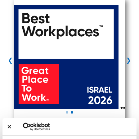
❯
❮
פרופיל חברה