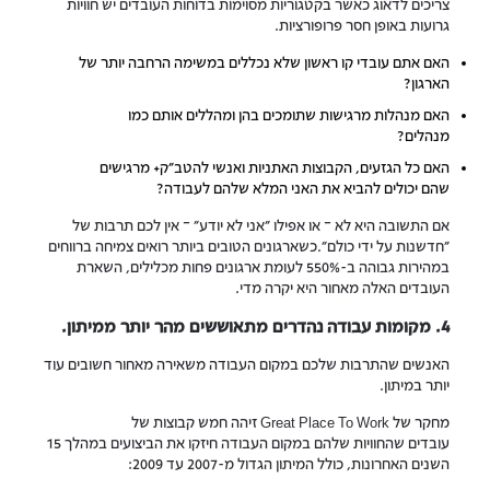
צריכים לדאוג כאשר בקטגוריות מסוימות בדוחות העובדים יש חוויות
גרועות באופן חסר פרופורציות.
האם אתם עובדי קו ראשון שלא נכללים במשימה הרחבה יותר של
הארגון?
האם מנהלות מרגישות שתומכים בהן ומהללים אותם כמו
מנהלים?
האם כל הגזעים, הקבוצות האתניות ואנשי להטב"ק+ מרגישים
שהם יכולים להביא את האני המלא שלהם לעבודה?
אם התשובה היא לא – או אפילו "אני לא יודע" – אין לכם תרבות של
"חדשנות על ידי כולם".כשארגונים הטובים ביותר רואים צמיחה ברווחים
במהירות גבוהה ב-550% לעומת ארגונים פחות מכלילים, השארת
העובדים האלה מאחור היא יקרה מדי.
4. מקומות עבודה נהדרים מתאוששים מהר יותר ממיתון.
האנשים שהתרבות שלכם במקום העבודה משאירה מאחור חשובים עוד
יותר במיתון.
מחקר של Great Place To Work זיהה חמש קבוצות של
עובדים שהחוויות שלהם במקום העבודה חיזקו את הביצועים במהלך 15
השנים האחרונות, כולל המיתון הגדול מ-2007 עד 2009: