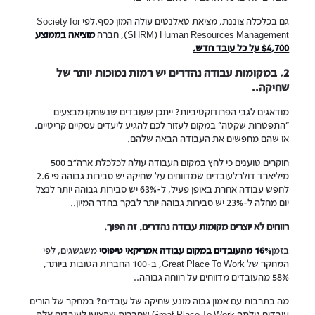
גם בכלכלה צוננת, מציאת טאלנטים עולה המון כסף.לפי Society for
Human Resources Management ‏(SHRM), חברה
מוציאה בממוצע
$4,700 על כל עובד חדש.
2. במקומות עבודה נהדרים יש רמות נמוכות יותר של
שחיקה..
מודאגים לגבי הפרודוקטיביות? ייתכן שעובדים שנשחקו מבצעים
"התפטרות שקטה" במקום לעזור לכם להגיע ליעדים עסקיים קריטיים.
או שהם מחפשים את העבודה הבאה שלהם.
חוקרים טוענים כי לחץ במקום העבודה עולה לכלכלת ארה"ב 500
מיליארד דולרלעובדים שמדווחים על שחיקה יש סבירות גבוהה פי 2.6
לחפש עבודה אחרת באופן פעיל, ל-63% יש סבירות גבוהה יותר לנצל
יום מחלה ל-23% יש סבירות גבוהה יותר לבקר בחדר המיון..
רווחים לא יוצרים מקומות עבודה נהדרים. זה הפוך.
בזמן
16% מהעובדים במקום עבודה אמריקאי טיפוסי
משגשגים, לפי
המחקר של Great Place To Work, ב-100 החברות הטובות ביותר,
58% מהעובדים מדווחים על רווחה גבוהה..
מה בתרבות עם אמון גבוה מונע שחיקה של עובדים? במחקר של הורים
עובדים גילתה Great Place To Work שחברות שהציעו לעובדים אלה