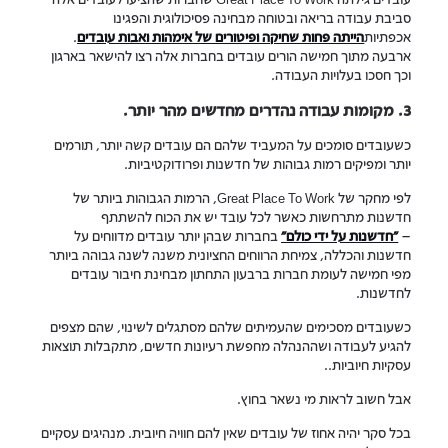
סביבת עבודה בריאה ובטוחה מבחינה פסיכולוגית והפגינו
אכפתיות
הייתה פחות שחיקה ופיטורים של אימהות ואבות עובדים
.
ארבעה מתוך חמישה הורים עובדים בחברות אלה רצו להישאר בארגון
וכך חסכו בעלויות העבודה.
3. מקומות עבודה נהדרים מחדשים מהר יותר.
כשעובדים סומכים על המעביד שלהם הם עובדים קשה יותר, תורמים
יותר ומפיקים רמות גבוהות של חדשנות ופרודוקטיביות.
לפי מחקר של Great Place To Work, הרמות הגבוהות ביותר של
חדשנות מתרחשות כאשר לכל עובד יש את הכוח להשתתף
—
“חדשנות על ידי כולם”
בחברות שבהן יותר עובדים מדווחים על
חדשנות והכללה, צמיחת הרווחים החציונית משנה לשנה גבוהה ביותר
מפי חמישה לעומת חברות ברבעון התחתון מבחינת חיבור עובדים
לחדשנות.
כשעובדים מסכימים שהעמיתים שלהם מסתגלים לשינוי, שהם מצפים
להגיע לעבודה ושההנהלה מחפשת רעיונות חדשים, מתקבלות תוצאות
עסקיות חיוביות..
אבל חשוב לראות מי נשאר בחוץ.
בכל סקר יהיה אחוז של עובדים שאין להם חוויה חיובית. מנהיגים עסקיים