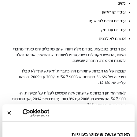
נשים
עובדי קו ראשון
עובדים זכרים לפי שעה
עובדים עם ותק
אנשים לא לבנים
אם חברים בקבוצות עובדים אלה דיווחו שהם מקבלים יחס כאחד מחברי
הצוות, הרגישו מקובלים כשהצטרפו לצוות חדש והחשיבו את ההנהלה
להוגנת ומיומנת, החברה שגשגה.
קבוצה של 69 חברות שחוקרים זיהו כחברות "משגשגות" לא סבלו
מירידה של 35.5% בבורסה של S&P 500 מ-2007 עד 2009. הן ראו
עלייה של 14.4%.
לאחר המיתון חברות משגשגות אלה המשיכו לעלות על הציפיות. ה-
S&P 500 התאושש מ-2006 עם 9% רווח עד פברואר 2014, אך החברות
המשגשגות הרוויחו 35%.
מה עם מה שקרה אחרי מגפת הקורונה?כמעט כל ארגון נאבק לעמוד
בדרישות המשבר העולמי שהתחיל ב-2020, אך חברות עם תרבות של
אמון גבוה התאוששו הכי מהר.
האתר עושה שימוש בעוגיות