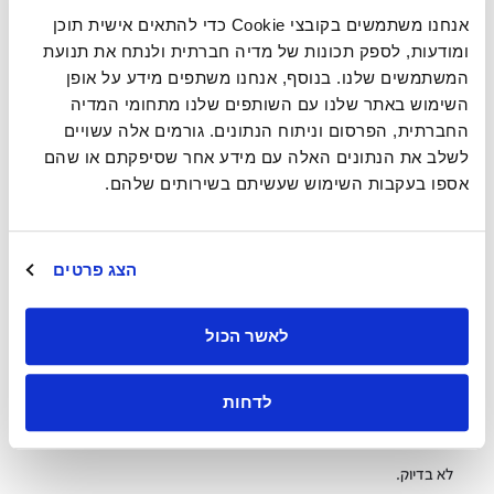
5. במקומות עבודה נהדרים יש תשואות גבוהות יותר של
מניות.
אנחנו משתמשים בקובצי Cookie כדי להתאים אישית תוכן
ומודעות, לספק תכונות של מדיה חברתית ולנתח את תנועת
לא רק החיסכון לטווח קצר הוא זה שהופכך תרבות נהדרת במקום
המשתמשים שלנו. בנוסף, אנחנו משתפים מידע על אופן
העבודה לחשובה כל כך לעסקים.
מחקר של אלכס אדמאנס (Alex
השימוש באתר שלנו עם השותפים שלנו מתחומי המדיה
Edmans)
מבית הספר לכלכלה של לונדון שהשקעה בעובדים מובילה
להצלחה עסקית בטווח הארוך..
החברתית, הפרסום וניתוח הנתונים. גורמים אלה עשויים
לשלב את הנתונים האלה עם מידע אחר שסיפקתם או שהם
אדמאנס ניתח את ההיסטוריה של רשימות 100 החברות הטובות ביותר
אספו בעקבות השימוש שעשיתם בשירותים שלהם.
מ-1984 עד 2009.עם בקרה על גודל החברה, התעשייה, תשואות בעבר
ומשתנים רבים ואחרים, אדמאנס הראה שהביצועים של חברות ברשימה
היו גבוהים יותר בשוק המניות ב-2% עד 3% בשנה..
הצג פרטים
כשהארגונים הטובים ביותר רואים צמיחה ברווחים
במהירות גבוהה ב-550% לעומת ארגונים פחות
מכלילים, השארת העובדים האלה מאחור היא יקרה
לאשר הכול
מדי.
אך האם רווחת העובדים היא לא רק אינדיקציה לניהול עסק רווחי?ככל
לדחות
שאתם עושים יותר כסף, כך אתם יכולים להציע יותר פינוקים והטבות
לצד משכורות גבוהות, נכון??
לא בדיוק.