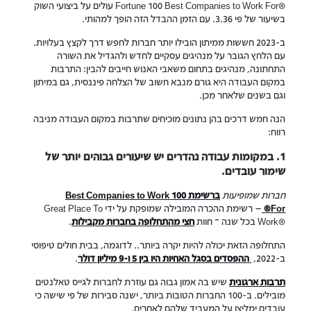
Fortune 100 Best Companies to Work For®‎ עולים על ביצועי השוק
בשיעור של פי 3.36. עם הזמן ההבדל הזה הופך למהותי.
ב-2023 חששות ממיתון הובילו יותר חברות לחפש דרך לקצץ בעלויות.
עם הלחץ הגובר על מנהיגים עסקיים לחדש ולהגדיל את השורה
התחתונה, מנהיגים בתחום משאבי האנוש חייבים להבין: התרבות
במקום העבודה היא גורם מנבא חשוב של הצלחה פיננסית, גם במיתון
וגם בשנים שלאחר מכן.
הנה חמש דרכים בהן נתונים מוכיחים שתרבות במקום העבודה מניבה
רווח:
1. במקומות עבודה נהדרים יש שיעורים גבוהים יותר של
שימור עובדים.
חברות שמופיעות
ברשימת
100 Best Companies to Work
For®
— רשימת ההכרה המובילה שמופקת על ידי Great Place To
Work®‎ בכל שנה – חוות
חצי מהתחלופה בחברות מקבילות
.
התחלופה הזאת יכולה להיות יקרה ביותר.. לדוגמה, בבית חולים טיפוסי
ב-2022,
ההפסדים בסגל האחיות היו בין 5 ו-9 מיליון דולר
.
תרבות ארגונית
שיש בה אמון גבוה גם עוזרת לחברות לגייס טאלנטים
מובילים. ב-100 החברות הטובות ביותר, ישנה סבירות של פי שישה כי
עובדים ימליצו על המעביד שלהם לאחרים.