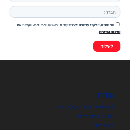
אני מסכים\ה לקבל עדכונים וליצירת קשר מ-Great Place To Work וקראתי את
מדיניות הפרטיות
.
אודות
®Great Place To Work | אודות
המודל והמתודולוגיה
יצירת קשר