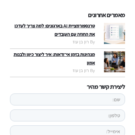
מאמרים אחרונים
טרנספורמציית AI בארגונים: למה צריך לעדכן
את החוזה עם העובדים
By רון בן עוז
מנהיגות בזמן אי־ודאות: איך ליצור כיוון ולבנות
אמון
By רון בן עוז
ליצירת קשר מהיר