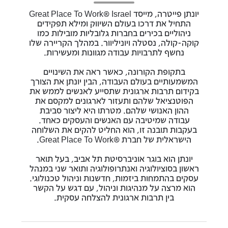
יונתן פייטרה, מייסד Great Place To Work® Israel
התחיל את דרכו בעולם השיווק ומילא תפקידים
ניהוליים בכירים בחברות גלובליות מובילות כמו
קוקה-קולה, נסטלה ויוניליוור. במהלך הקריירה שלו
נחשף לתרבויות עבודה מגוונות ומעשירות.
בתקופת הקורונה, כאשר ראה את השינויים
המשמעותיים בעולם העבודה, הבין יונתן את הצורך
בקידום תרבות ארגונית שתסייע לאנשים לממש את
הפוטנציאל שלהם ותעזור לארגונים למקסם את
ההון האנושי שלהם. מטרתו היא ליצור סביבת
עבודה שמיטיבה עם האנשים והעסקים כאחד.
בעקבות תובנה זו, הוא החליט להקים את השלוחה
הישראלית של חברת ®Great Place To Work.
יונתן הוא בוגר אוניברסיטת תל אביב, בעל תואר
ראשון בסוציולוגיה ואנתרופולוגיה ותואר שני במנהל
עסקים בהתמחות ביזמות, חדשנות וניהול טכנולוגי.
הוא מרצה על מנהיגות וניהול, עם דגש על הקשר
בין תרבות ארגונית להצלחה עסקית.