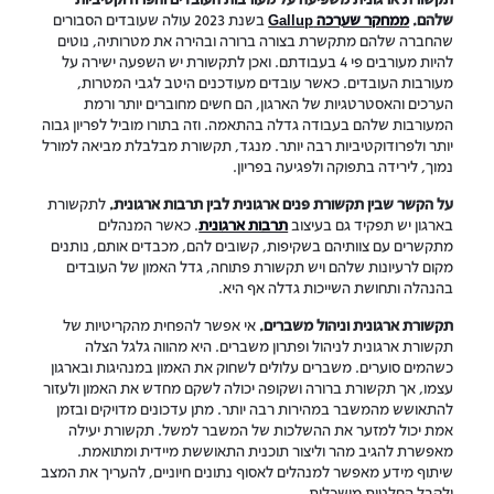
שלהם.
ממחקר שערכה Gallup
בשנת 2023 עולה שעובדים הסבורים
שהחברה שלהם מתקשרת בצורה ברורה ובהירה את מטרותיה, נוטים
להיות מעורבים פי 4 בעבודתם. ואכן לתקשורת יש השפעה ישירה על
מעורבות העובדים. כאשר עובדים מעודכנים היטב לגבי המטרות,
הערכים והאסטרטגיות של הארגון, הם חשים מחוברים יותר ורמת
המעורבות שלהם בעבודה גדלה בהתאמה. וזה בתורו מוביל לפריון גבוה
יותר ולפרודוקטיביות רבה יותר. מנגד, תקשורת מבלבלת מביאה למורל
נמוך, לירידה בתפוקה ולפגיעה בפריון.
על הקשר שבין תקשורת פנים ארגונית לבין תרבות ארגונית.
לתקשורת
בארגון יש תפקיד גם בעיצוב
תרבות ארגונית
. כאשר המנהלים
מתקשרים עם צוותיהם בשקיפות, קשובים להם, מכבדים אותם, נותנים
מקום לרעיונות שלהם ויש תקשורת פתוחה, גדל האמון של העובדים
בהנהלה ותחושת השייכות גדלה אף היא.
תקשורת ארגונית וניהול משברים.
אי אפשר להפחית מהקריטיות של
תקשורת ארגונית לניהול ופתרון משברים. היא מהווה גלגל הצלה
כשהמים סוערים. משברים עלולים לשחוק את האמון במנהיגות ובארגון
עצמו, אך תקשורת ברורה ושקופה יכולה לשקם מחדש את האמון ולעזור
להתאושש מהמשבר במהירות רבה יותר. מתן עדכונים מדויקים ובזמן
אמת יכול למזער את ההשלכות של המשבר למשל. תקשורת יעילה
מאפשרת להגיב מהר וליצור תוכנית התאוששת מיידית ומתואמת.
שיתוף מידע מאפשר למנהלים לאסוף נתונים חיוניים, להעריך את המצב
ולקבל החלטות מושכלות.