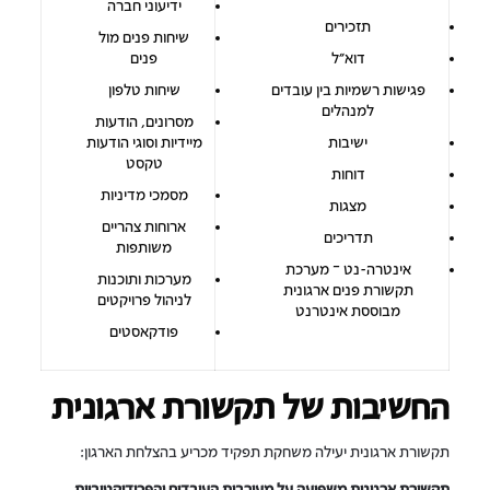
ידיעוני חברה
תזכירים
שיחות פנים מול
דוא"ל
פנים
פגישות רשמיות בין עובדים
שיחות טלפון
למנהלים
מסרונים, הודעות
ישיבות
מיידיות וסוגי הודעות
טקסט
דוחות
מסמכי מדיניות
מצגות
ארוחות צהריים
תדריכים
משותפות
אינטרה-נט – מערכת
מערכות ותוכנות
תקשורת פנים ארגונית
לניהול פרויקטים
מבוססת אינטרנט
פודקאסטים
החשיבות של תקשורת ארגונית
תקשורת ארגונית יעילה משחקת תפקיד מכריע בהצלחת הארגון:
תקשורת ארגונית משפיעה על מעורבות העובדים והפרודוקטיביות