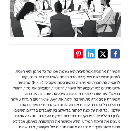
תקשורת ארגונית אפקטיבית היא נשמת אפו של כל ארגון והיא חיונית
לארגון ממש כשם שמערכת הדם חיונית לאורגניזם חי. הינה, קחו
לדוגמה את חברת האנימציה המפורסמת פיקסאר (Pixar) שהביאה
אלינו סרטים כמו "צעצוע של סיפור", "רטטוי", "מוצאים את נמו", "הקול
בראש" ועוד שוברי קופות מונפשים. פיקסאר, שהבינה עד כמה
תקשורת פנים ארגונית חשובה, יזמה את "Note Day" (יום הערות), אשר
במהלכו כל החברה עוצרת את פעילותה השיגרתית למשך יום אחד
שלם!!!. כל זאת על מנת לפתוח בדיאלוג בין העובדים בדרגים השונים
ולדון בתהליכים, בפרויקטים ובתרבות במקום העבודה. נוהג זה אמנם
מעצים את זרימת המידע והידע ומשפר את התקשורת בארגון, אבל לא
פחות חשוב מכך – מנהג זה מטפח תרבות של שקיפות, מדגיש את