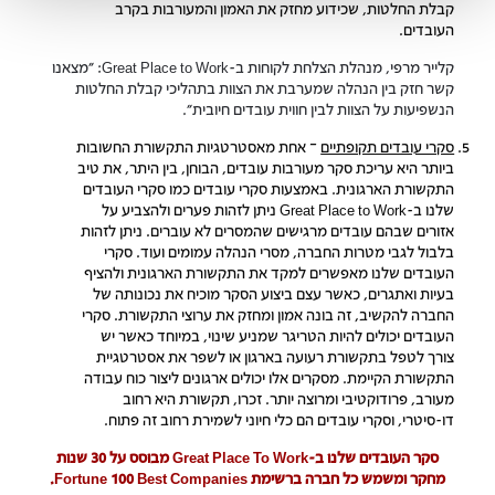
קבלת החלטות, שכידוע מחזק את האמון והמעורבות בקרב
העובדים.
קלייר מרפי, מנהלת הצלחת לקוחות ב-Great Place to Work: "מצאנו
קשר חזק בין הנהלה שמערבת את הצוות בתהליכי קבלת החלטות
הנשפיעות על הצוות לבין חווית עובדים חיובית".
סקרי עובדים תקופתיים
– אחת מאסטרטגיות התקשורת החשובות
ביותר היא עריכת סקר מעורבות עובדים, הבוחן, בין היתר, את טיב
התקשורת הארגונית. באמצעות סקרי עובדים כמו סקרי העובדים
שלנו ב-Great Place to Work ניתן לזהות פערים ולהצביע על
אזורים שבהם עובדים מרגישים שהמסרים לא עוברים. ניתן לזהות
בלבול לגבי מטרות החברה, מסרי הנהלה עמומים ועוד. סקרי
העובדים שלנו מאפשרים למקד את התקשורת הארגונית ולהציף
בעיות ואתגרים, כאשר עצם ביצוע הסקר מוכיח את נכונותה של
החברה להקשיב, זה בונה אמון ומחזק את ערוצי התקשורת. סקרי
העובדים יכולים להיות הטריגר שמניע שינוי, במיוחד כאשר יש
צורך לטפל בתקשורת רעועה בארגון או לשפר את אסטרטגיית
התקשורת הקיימת. מסקרים אלו יכולים ארגונים ליצור כוח עבודה
מעורב, פרודוקטיבי ומרוצה יותר. זכרו, תקשורת היא רחוב
דו-סיטרי, וסקרי עובדים הם כלי חיוני לשמירת רחוב זה פתוח.
סקר העובדים שלנו ב-Great Place To Work מבוסס על 30 שנות
מחקר ומשמש כל חברה ברשימת Fortune 100 Best Companies.