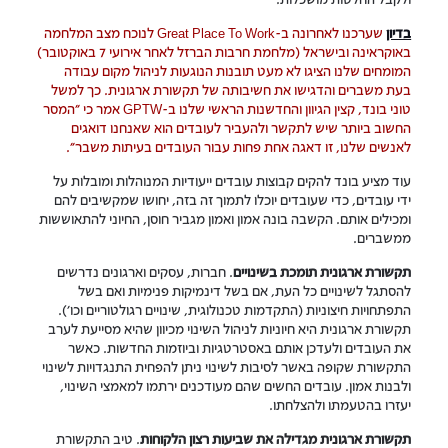
בדיון
שערכנו לאחרונה ב-Great Place To Work לנוכח מצב המלחמה
באוקראינה ובישראל (מלחמת חרבות הברזל לאחר אירועי 7 באוקטובר)
המומחים שלנו הציגו לא מעט תובנות הנוגעות לניהול מקום עבודה
בעת משברים והדגישו את חשיבותה של תקשורת ארגונית. כך למשל
טוני בונד, קצין הגיוון והחדשנות הראשי שלנו ב-GPTW אמר כי "המסר
החשוב ביותר שיש לתקשר ולהעביר לעובדים הוא שאנחנו דואגים
לאנשים שלנו, זו דאגה אחת פחות עבור העובדים בעיתות משבר".
עוד מציע בונד להקים קבוצות עובדים ייעודיות המנוהלות ומובלות על
ידי עובדים, כדי שעובדים יוכלו לתמוך זה בזה, יחושו שמקשיבים להם
ומכילים אותם. הקשבה בונה אמון ואמון מגביר חוסן, החיוני להתאוששות
ממשברים.
תקשורת ארגונית תומכת בשינויים
. חברות, עסקים וארגונים נדרשים
להסתגל לשינויים כל העת, אם בשל דינמיקות פנימיות ואם בשל
התפתחויות חיצוניות (התקדמות טכנולוגית, שינויים רגולטוריים וכו').
תקשורת ארגונית היא חיוניות לניהול השינוי מכיוון שהיא מסייעת לערב
את העובדים ולעדכן אותם באסטרטגיות וביוזמות החדשות. כאשר
התקשורת שקופה באשר לסיבות לשינוי ניתן להפחית התנגדויות לשינוי
ולבנות אמון. עובדים החשים שהם מעודכנים ירתמו למאמצי השינוי,
יעזרו בהטעמתו ולהצלחתו.
תקשורת ארגונית מגדילה את שביעות רצון הלקוחות
. טיב התקשורת