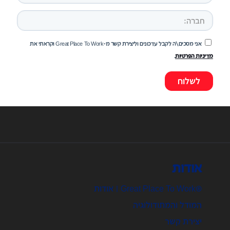
אני מסכים\ה לקבל עדכונים וליצירת קשר מ-Great Place To Work וקראתי את
מדיניות הפרטיות
.
אודות
®Great Place To Work | אודות
המודל והמתודולוגיה
יצירת קשר