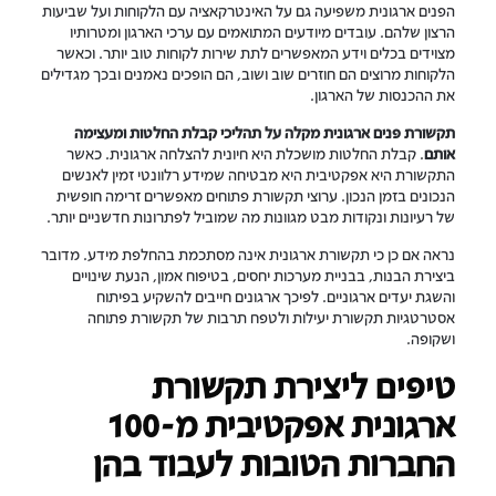
הפנים ארגונית משפיעה גם על האינטרקאציה עם הלקוחות ועל שביעות
הרצון שלהם. עובדים מיודעים המתואמים עם ערכי הארגון ומטרותיו
מצוידים בכלים וידע המאפשרים לתת שירות לקוחות טוב יותר. וכאשר
הלקוחות מרוצים הם חוזרים שוב ושוב, הם הופכים נאמנים ובכך מגדילים
את ההכנסות של הארגון.
תקשורת פנים ארגונית מקלה על תהליכי קבלת החלטות ומעצימה
אותם
. קבלת החלטות מושכלת היא חיונית להצלחה ארגונית. כאשר
התקשורת היא אפקטיבית היא מבטיחה שמידע רלוונטי זמין לאנשים
הנכונים בזמן הנכון. ערוצי תקשורת פתוחים מאפשרים זרימה חופשית
של רעיונות ונקודות מבט מגוונות מה שמוביל לפתרונות חדשניים יותר.
נראה אם כן כי תקשורת ארגונית אינה מסתכמת בהחלפת מידע. מדובר
ביצירת הבנות, בבניית מערכות יחסים, בטיפוח אמון, הנעת שינויים
והשגת יעדים ארגוניים. לפיכך ארגונים חייבים להשקיע בפיתוח
אסטרטגיות תקשורת יעילות ולטפח תרבות של תקשורת פתוחה
ושקופה.
טיפים ליצירת תקשורת
ארגונית אפקטיבית מ-100
החברות הטובות לעבוד בהן