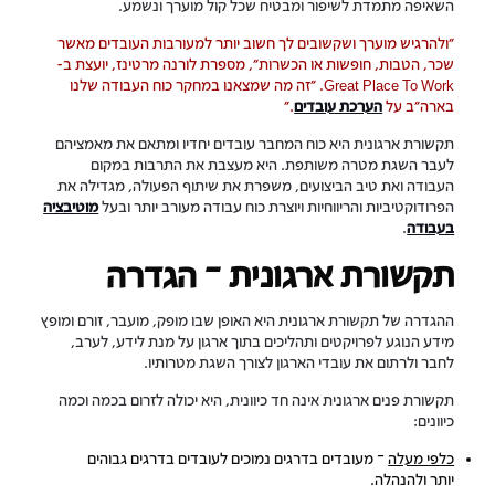
השאיפה מתמדת לשיפור ומבטיח שכל קול מוערך ונשמע.
"ולהרגיש מוערך ושקשובים לך חשוב יותר למעורבות העובדים מאשר
שכר, הטבות, חופשות או הכשרות", מספרת לורנה מרטינז, יועצת ב-
Great Place To Work. "זה מה שמצאנו במחקר כוח העבודה שלנו
בארה"ב על
הערכת עובדים
."
תקשורת ארגונית היא כוח המחבר עובדים יחדיו ומתאם את מאמציהם
לעבר השגת מטרה משותפת. היא מעצבת את התרבות במקום
העבודה ואת טיב הביצועים, משפרת את שיתוף הפעולה, מגדילה את
הפרודוקטיביות והריווחיות ויוצרת כוח עבודה מעורב יותר ובעל
מוטיבציה
בעבודה
.
תקשורת ארגונית – הגדרה
ההגדרה של תקשורת ארגונית היא האופן שבו מופק, מועבר, זורם ומופץ
מידע הנוגע לפרויקטים ותהליכים בתוך ארגון על מנת לידע, לערב,
לחבר ולרתום את עובדי הארגון לצורך השגת מטרותיו.
תקשורת פנים ארגונית אינה חד כיוונית, היא יכולה לזרום בכמה וכמה
כיוונים:
כלפי מעלה
– מעובדים בדרגים נמוכים לעובדים בדרגים גבוהים
יותר ולהנהלה.