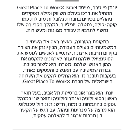
יונתן פייטרה, מייסד Great Place To Work® Israel
התחיל את דרכו בעולם השיווק ומילא תפקידים
ניהוליים בכירים בחברות גלובליות מובילות כמו
קוקה-קולה, נסטלה ויוניליוור. במהלך הקריירה שלו
נחשף לתרבויות עבודה מגוונות ומעשירות.
בתקופת הקורונה, כאשר ראה את השינויים
המשמעותיים בעולם העבודה, הבין יונתן את הצורך
בקידום תרבות ארגונית שתסייע לאנשים לממש את
הפוטנציאל שלהם ותעזור לארגונים למקסם את
ההון האנושי שלהם. מטרתו היא ליצור סביבת
עבודה שמיטיבה עם האנשים והעסקים כאחד.
בעקבות תובנה זו, הוא החליט להקים את השלוחה
הישראלית של חברת ®Great Place To Work.
יונתן הוא בוגר אוניברסיטת תל אביב, בעל תואר
ראשון בסוציולוגיה ואנתרופולוגיה ותואר שני במנהל
עסקים בהתמחות ביזמות, חדשנות וניהול טכנולוגי.
הוא מרצה על מנהיגות וניהול, עם דגש על הקשר
בין תרבות ארגונית להצלחה עסקית.