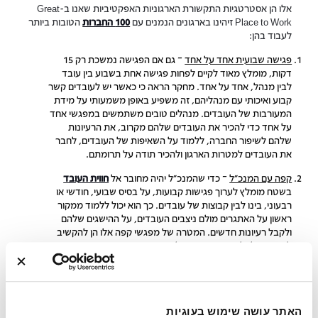
אלו הן אסטרטגיות התקשורת הארגוניות האפקטיביות שאנו ב-Great
Place to Work זיהינו בארגונים הנמנים עם
100 החברות
הטובות ביותר
לעבוד בהן:
פגישה שבועית אחד על אחד
– גם אם הפגישה נמשכת רק 15
דקות, מומלץ מאוד לקיים לפחות פגישה אחת בשבוע בין עובד
לבין מנהל, אחד על אחד. מחקר הראה כי כאשר יש לעובדים קשר
קבוע ואיכותי עם מנהליהם, זה משפיע באופן משמעותי על מידת
המעורבות של העובדים. מנהלים טובים משתמשים במפגשי אחד
על אחד כדי להכיר את העובדים שלהם מקרוב, את הרעיונות
שלהם לשיפור החברה, ללמוד על השאיפות של העובדים, לחבר
את העובדים למטרות הארגון ולהכיר תודה על תרומתם.
קפה עם המנכ"ל
– כדי שהמנכ"ל יהיה מחובר אל
חווית העובד
בשטח מומלץ לערוך פגישות קבועות, על בסיס שבועי, חודשי או
רבעוני, בינו לבין קבוצות של עובדים. כך הוא יכול ללמוד ממקור
ראשון על האתגרים מולם ניצבים העובדים, על ההישגים שלהם
ולקבל רעיונות חדשים. המטרה של מפגשי קפה אלו הן להקשיב
לעובדים ולחלוק את החוויות שלהם.
ישיבות חודשיות
– חברות המקיימות פגישות קבועות עם עובדיהן
מספקות הוכחה למחויבות של ההנהלה לתקשורת יעילה עם
העובדים. פגישות מובנות אלו מאפשרות לעובדים להבין באופן
מלא את הכיוון, המטרה ואת סדרי העדיפויות של הארגון, והן
האתר עושה שימוש בעוגיות