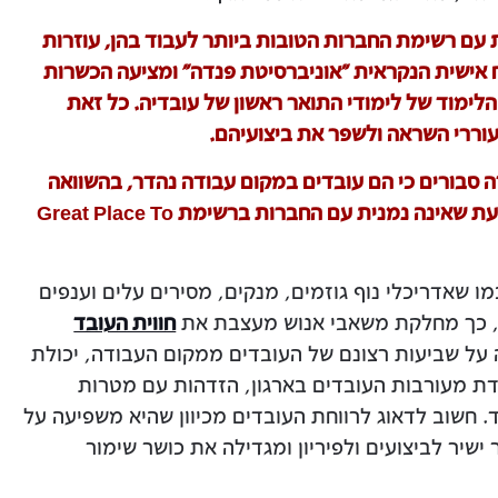
 עם רשימת החברות הטובות ביותר לעבוד בהן, עוזרות
ח אישית הנקראית "אוניברסיטת פנדה" ומציעה הכשרות
 לימוד המסבסדות 80% משכר הלימוד של לימודי התואר ראשון של עובדיה. כל זאת
וררי השראה ולשפר את ביצועיהם.
בדי קבוצת פנדה סבורים כי הם עובדים במקום עבודה נהדר, בהשוואה
ל-57% מהעובדים בחברה אמריקנית ממוצעת שאינה נמנית עם החברות ברשימת Great Place To
מו שאדריכלי נוף גוזמים, מנקים, מסירים עלים וענפים
ה, כך מחלקת משאבי אנוש מעצבת את
חווית העובד
 על שביעות רצונם של העובדים ממקום העבודה, יכולת
ידת מעורבות העובדים בארגון, הזדהות עם מטרות
ד. חשוב לדאוג לרווחת העובדים מכיוון שהיא משפיעה על
ישיר לביצועים ולפיריון ומגדילה את כושר שימור