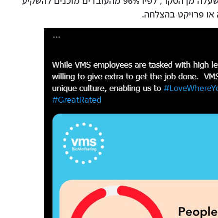
Great Place To Work. הם התפארו בנתון שעלה מן הסקר, לפיו 96% מהעובדים מוכנים להשקיע
ו פרויקט בהצלחה.