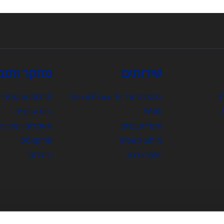
שירותים
מחקר ותוב
ת
הסמכה של Great Place To
תרבות ארגונית
Work
גיוס עובדים
סקרי עובדים
מאמרים ועדכוני
מיתוג מעסיק
פודקאסט
ייעוץ ארגוני
ניוזלטר