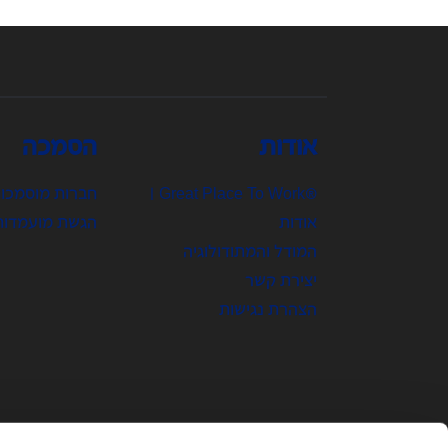
אודות
הסמכה
®Great Place To Work |
חברות מוסמכו
אודות
הגשת מועמדות
המודל והמתודולוגיה
יצירת קשר
הצהרת נגישות