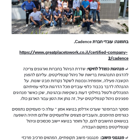
בתמונה: עובדי חברת Cadence.
https://www.greatplacetowork.co.il/certified-company-
2/cadence
⤾
מנהיגות כמודל לחיקוי:
שדרת הניהול בחברות וארגונים צריכה
להדגים התנהגויות בריאות של ניהול קונפליקטים. עליהם להפגין
הקשבה פעילה, אמפתיה ונכונות לשקול נקודות מבט שונות. על
ההנהלה לדבר בכבוד כלפי עובדים מכל הדרגות וכלפי עמיתיהם
המנהלים ולטפל בחילוקי דעות בשקיפות ובהגינות, שכן כאשר מנהיגים
מפגינים ניהול קונפליקטים יעיל, זה נותן את הטון עבור הארגון כולו.
מסקר הברומטר שערכו אדלמן בנושא אמון – עולה כי מעסיקים נתפסים
כגורמים מהימנים, והעובדים מצפים שלמעסיקים שלהם תיהיה השפעה
בנושאים החשובים להם, קל וחומר בנושא יישוב סכסוכים וניהול
קונפליקטים במקום העבודה.
⤾
מנגנוני משוב:
מנגנוני משוב תקופתיים, המהווים מרכיב מרכזי