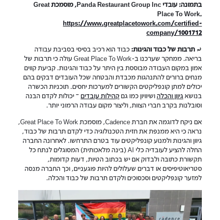
בתמונה: עובדי Panda Restaurant Group Inc, מוסמכת Great
Place To Work.
https://www.greatplacetowork.com/certified-
company/1001712
⤾
תרבות של כבוד והגינות:
כבוד הוא רכיב בסיסי בסביבת עבודה
בריאה. ממחקר שערכנו ב-Great Place To Work עולה כי תרבות של
אמון במקום העבודה מבוססת בין היתר על כבוד והגינות. קביעת קווים
מנחים ברורים להתנהגות מכבדת והבטחה שכל העובדים דבקים בהם
יכולים למתן קונפליקטים הקשורים למערכות יחסים. תוכניות הכשרה
בנושא
גיוון והכלה
ושיוויון כמו גם
קהילות עובדים
– יכולות לקדם הבנה
וסובלנות בקרב חברי הצוות, וליצור מקום עבודה הרמוני יותר.
אם ניקח לדוגמה את חברת
Cadence
, מוסמכת Great Place To Work,
נראה כי היא ממנפת את חזית הטכנולוגיה כדי לקדם תרבות של כבוד,
גיוון והגינות ולמנוע קונפליקטים עוד בטרם התרחשו. לאחרונה החברה
החלה להציע לעובדיה כלי AI (בינה מלאכותית) המסוגלים לנתח כל
תקשורת כתובה ולבדוק אם יש בכתוב הטיות, דעות קדומות,
סטריאוטיפיסים או דברים שעלולים להיות פוגעניים, וכך החברה מנסה
למזער קונפליקטים וסכסוכים ולקדם תרבות של כבוד והכלה.