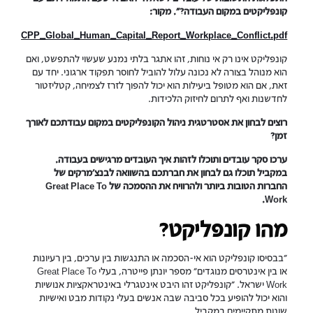
קונפליקטים במקום העבודה?". מקור:
CPP_Global_Human_Capital_Report_Workplace_Conflict.pdf
קונפליקט אינו רק אי נוחות, זהו אתגר בלתי נמנע שעשוי להתפשט, ואם
הוא מנוהל בצורה לא נכונה עלול להוביל לחוסר תפקוד ארגוני. יחד עם
זאת, אם הוא מטופל ביעילות הוא יכול להפוך לזרז לצמיחה, קטליזטור
לחדשנות ואף לתרום לחיזוק הלכידות.
רוצים לבחון את אסטרטגית ניהול הקונפליקטים במקום עבודתכם לאורך
זמן?
ערכו סקר עובדים ותוכלו לזהות איך העובדים מרגישים בעבודה.
במקביל תוכלו גם לבחון את חברתכם בהשוואה לבנצ'מרקים של
החברות הטובות ביותר ולהרוויח את ההסמכה של Great Place To
Work.
מהו קונפליקט?
"בבסיסו קונפליקט הוא אי-הסכמה או התנגשות בין ערכים, בין רעיונות
או בין אינטרסים מנוגדים" מספר יונתן פייטרה, בעלי Great Place To
Work ישראל. "קונפליקט זהו היבט אינטגרלי באינטראקציות אנושיות
והוא יכול להופיע בכל סביבה שבה אנשים בעלי נקודות מבט ואישיות
שונות מתקיימים במקביל.