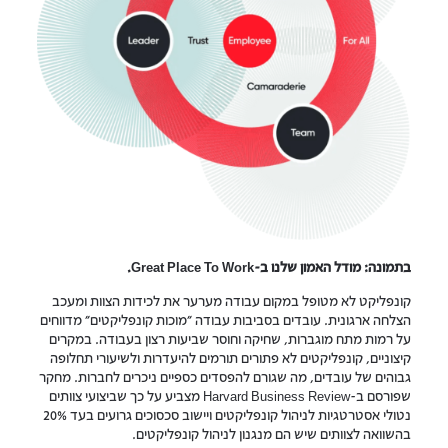
בתמונה: מודל האמון שלנו ב-Great Place To Work.
קונפליקט לא מטופל במקום עבודה מערער את לכידות הצוות ומעכב
הצלחה ארגונית. עובדים בסביבות עבודה "מוכות קונפליקטים" מדווחים
על רמות מתח מוגברות, שחיקה וחוסר שביעות רצון בעבודה. במקרים
קיצוניים, קונפליקטים לא פתורים תורמים להיעדרות ולשיעורי תחלופה
גבוהים של עובדים, מה שגורם להפסדים כספיים ניכרים לחברות. מחקר
שפורסם ב-Harvard Business Review מצביע על כך שביצועי צוותים
נטולי אסטרטגיות לניהול קונפליקטים ויישוב סכסוכים גרועים בעד 20%
בהשוואה לצוותים שיש הם מנגנון לניהול קונפליקטים.