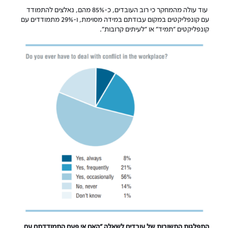
עוד עולה מהמחקר כי רוב העובדים, כ-85% מהם, נאלצים להתמודד
עם קונפליקטים במקום עבודתם במידה מסוימת, ו-29% מתמודדים עם
קונפליקטים "תמיד" או "לעיתים קרובות".
התפלגות התשובות של עובדים לשאלה "האם אי פעם התמודדתם עם