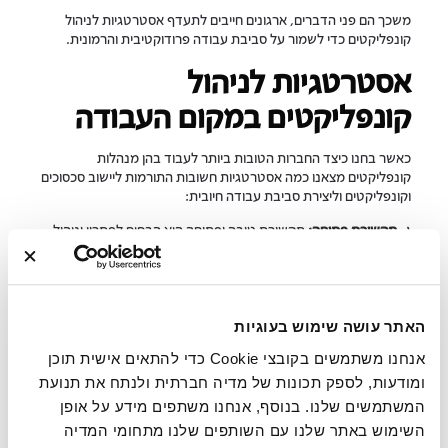
משכך הם פני הדברים, ארגונים חייבים לתעדף אסטרטגיות לניהול
קונפליקטים כדי לשמור על סביבת עבודה פרודוקטיבית והרמונית.
אסטרטגיות לניהול
קונפליקטים במקום העבודה
כאשר בחנו כיצד החברות הטובות ביותר לעבוד בהן מנהלות
קונפליקטים מצאנו כמה אסטרטגיות חשובות התורמות ליישוב סכסוכים
וקונפליקטים וליצירת סביבת עבודה חיובית:
⤾
תקשורת פתוחה:
תקשורת טובה ופתוחה היא הבסיס לפתרון וניהול
קונפליקטים בעבודה. ארגונים הנמנים על רשימת החברות הטובות
ביותר לעבוד בהן מעודדים את עובדיהם להביע את מחשבויתיהם
וחששותיהם בגלוי כדי למנוע אי הבנות וכדי לבנות אמון. הם מקפידים
על פגישות צוות קבועות, פגישות עם מנהלים, מנהלים מדיניות של דלת
פתוחה, ויוצרים פלטפורמות להעלאת תלונות ולדיון בפתרונות. על ידי
האתר עושה שימוש בעוגיות
טיפוח תרבות של שקיפות ופתיחות, ארגונית יכולים להתמודד עם
אנחנו משתמשים בקובצי Cookie כדי להתאים אישית תוכן
קונפליקטים בטרם הם מסלימים.
ומודעות, לספק תכונות של מדיה חברתית ולנתח את תנועת
אם ניקח לדוגמה את רשת המסעדות "
Panda
", הנמצאת במקום ה-89
המשתמשים שלנו. בנוסף, אנחנו משתפים מידע על אופן
ב
רשימת החברות הטובות ביותר לעבוד בהן של Great Place To Work
השימוש באתר שלנו עם השותפים שלנו מתחומי המדיה
לשנת 2023
, נראה כי תקשורת פתוחה היא נר לרגלם. תוכנית "My